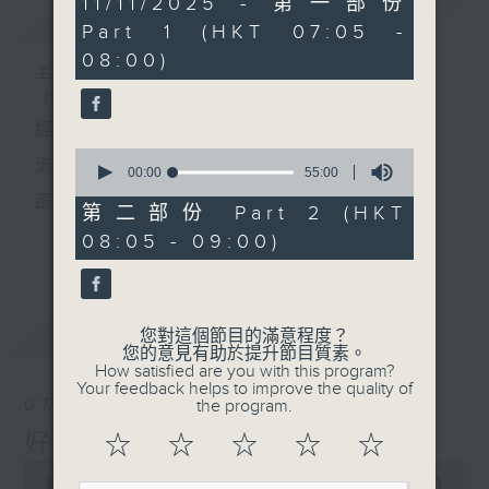
11/11/2025 - 第一部份
簡介
GIST
minutes,
Part 1 (HKT 07:05 -
0
seconds
08:00)
主持人：葉宇波
《好Young音樂》
經典歌，共鳴曾經那Young的時光；
0
流行曲，感受當下這Young的時刻。
seconds
00:00
55:00
of
跟隨音樂的flow，溫故，知新。
55
第二部份 Part 2 (HKT
minutes,
香港電台普通話台《好Young音樂》！
08:05 - 09:00)
更多...
0
seconds
節目版塊包括：晨曲悠揚、好Young主題、粵語播
（廣東歌經典）、溫故知新（新歌精選）。
最新
LATEST
您對這個節目的滿意程度？
您的意見有助於提升節目質素。
How satisfied are you with this program?
星期一至五早七點，
Your feedback helps to improve the quality of
07/08/2026
the program.
《好Young音樂》
好Young音樂
☆
☆
☆
☆
☆
葉宇波為你呈現音樂好模Young！
0
seconds
00:00
1:49:59