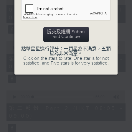
of
1
07/08/2026 - 足本 Full (HKT
hour,
07:05 - 09:00)
49
minutes,
59
提交及繼續 Submit
seconds
and Continue
0
seconds
00:00
55:00
點擊星星進行評分：一顆星為不滿意，五顆
of
星為非常滿意。
55
Click on the stars to rate: One star is for not
第一部份 Part 1 (HKT 07:05 -
minutes,
satisfied, and Five stars is for very satisfied.
08:00)
0
seconds
0
seconds
00:00
55:09
of
55
第二部份 Part 2 (HKT 08:05 -
minutes,
09:00)
9
seconds