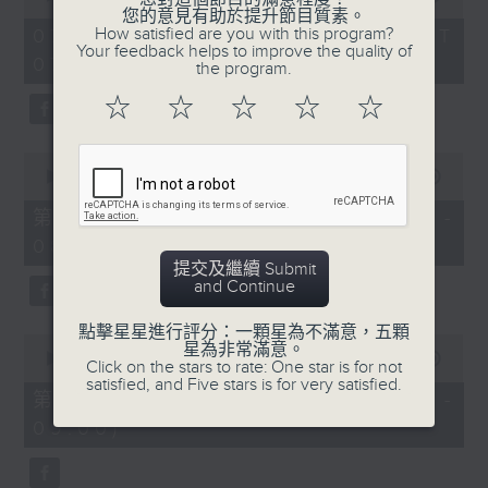
of
您的意見有助於提升節目質素。
1
How satisfied are you with this program?
07/08/2026 - 足本 Full (HKT
hour,
Your feedback helps to improve the quality of
07:05 - 09:00)
49
the program.
minutes,
59
☆
☆
☆
☆
☆
seconds
0
seconds
00:00
55:00
of
55
第一部份 Part 1 (HKT 07:05 -
minutes,
08:00)
0
seconds
提交及繼續 Submit
and Continue
點擊星星進行評分：一顆星為不滿意，五顆
0
星為非常滿意。
seconds
00:00
55:09
Click on the stars to rate: One star is for not
of
satisfied, and Five stars is for very satisfied.
55
第二部份 Part 2 (HKT 08:05 -
minutes,
09:00)
9
seconds