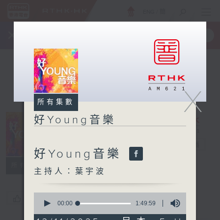
ENG
/
簡
×
全新 RTHK On The Go
取得
一手掌握 RTHK 電台、電視節目
X
所有集數
好Young音樂
好Young音樂
電台直播
好Young音樂
所有集數
主持人：葉宇波
0
您喜歡這個節目嗎?
seconds
00:00
1:49:59
of
1