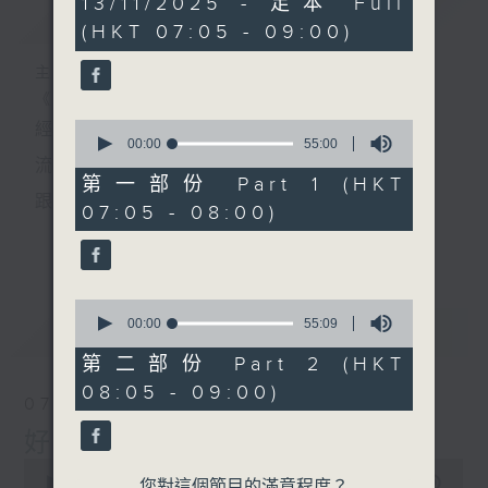
13/11/2025 - 足本 Full
簡介
GIST
hour,
(HKT 07:05 - 09:00)
49
minutes,
59
主持人：葉宇波
seconds
《好Young音樂》
0
經典歌，共鳴曾經那Young的時光；
seconds
00:00
55:00
of
流行曲，感受當下這Young的時刻。
55
第一部份 Part 1 (HKT
minutes,
跟隨音樂的flow，溫故，知新。
07:05 - 08:00)
0
seconds
香港電台普通話台《好Young音樂》！
更多...
節目版塊包括：晨曲悠揚、好Young主題、粵語播
0
（廣東歌經典）、溫故知新（新歌精選）。
seconds
00:00
55:09
最新
LATEST
of
55
第二部份 Part 2 (HKT
minutes,
星期一至五早七點，
08:05 - 09:00)
9
07/08/2026
seconds
《好Young音樂》
好Young音樂
葉宇波為你呈現音樂好模Young！
0
seconds
00:00
1:49:59
您對這個節目的滿意程度？