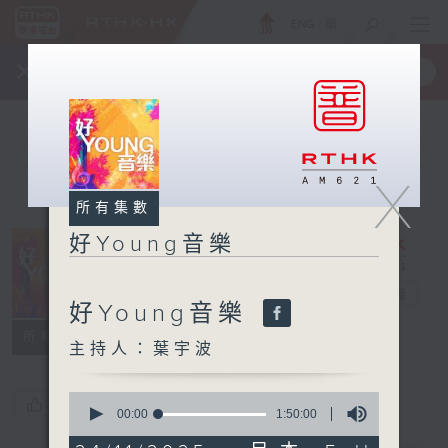
ENG
/
簡
×
全新 RTHK On The Go
取得
一手掌握 RTHK 電台、電視節目
X
所有集數
好Young音樂
好Young音樂
電台直播
好Young音樂
所有集數
主持人：葉宇波
0
您喜歡這個節目嗎?
seconds
00:00
1:50:00
of
1