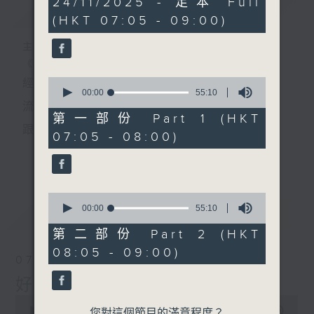
24/11/2025 - 足本 Full
簡介
GIST
hour,
(HKT 07:05 - 09:00)
50
minutes,
0
主持人：葉宇波
seconds
《好Young音樂》
0
經典歌，共鳴曾經那Young的時光；
seconds
00:00
55:10
of
流行曲，感受當下這Young的時刻。
55
第一部份 Part 1 (HKT
minutes,
跟隨音樂的flow，溫故，知新。
07:05 - 08:00)
10
seconds
香港電台普通話台《好Young音樂》！
更多...
節目版塊包括：晨曲悠揚、好Young主題、粵語播
0
（廣東歌經典）、溫故知新（新歌精選）。
seconds
00:00
55:10
最新
LATEST
of
55
第二部份 Part 2 (HKT
minutes,
星期一至五早七點，
08:05 - 09:00)
10
07/08/2026
seconds
《好Young音樂》
好Young音樂
葉宇波為你呈現音樂好模Young！
0
seconds
00:00
1:49:59
您對這個節目的滿意程度？