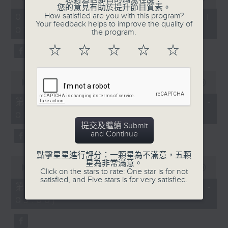
of
您的意見有助於提升節目質素。
1
How satisfied are you with this program?
07/08/2026 - 足本 Full (HKT
hour,
Your feedback helps to improve the quality of
07:05 - 09:00)
49
the program.
minutes,
59
☆
☆
☆
☆
☆
seconds
0
seconds
00:00
55:00
of
55
第一部份 Part 1 (HKT 07:05 -
minutes,
08:00)
0
seconds
提交及繼續 Submit
and Continue
點擊星星進行評分：一顆星為不滿意，五顆
0
星為非常滿意。
seconds
00:00
55:09
Click on the stars to rate: One star is for not
of
satisfied, and Five stars is for very satisfied.
55
第二部份 Part 2 (HKT 08:05 -
minutes,
09:00)
9
seconds