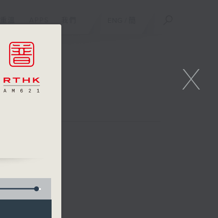
重溫
APPS
我們
ENG
/
簡
X