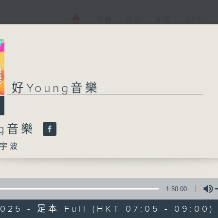
電視
電台
新聞
WEB+
好Young音樂
好Young音樂
ng音樂
所有集數
宇波
您喜歡這個節目嗎?
1:50:00
主持人：葉宇波
2025 - 足本 Full (HKT 07:05 - 09:00)
《好Young音樂》