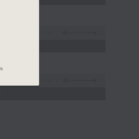
55:00
)
is
55:09
)