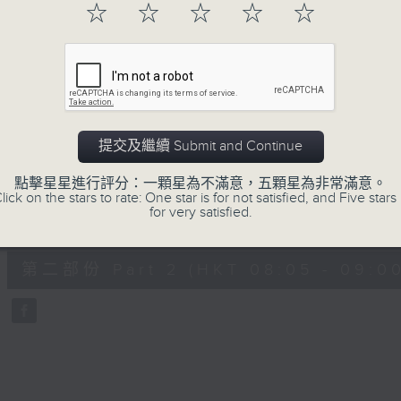
hour,
☆
☆
☆
☆
☆
49
minutes,
59
seconds
Volume
90%
0
seconds
00:00
of
55
第一部份 Part 1 (HKT 07:05 - 08:00
minutes,
提交及繼續 Submit and Continue
0
seconds
Volume
90%
點擊星星進行評分：一顆星為不滿意，五顆星為非常滿意。
lick on the stars to rate: One star is for not satisfied, and Five stars 
for very satisfied.
0
seconds
00:00
of
55
第二部份 Part 2 (HKT 08:05 - 09:00
minutes,
9
seconds
Volume
90%