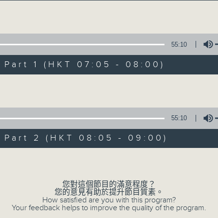
經典歌，共鳴曾經那Young的時光；
流行曲，感受當下這Young的時刻。
Volume
跟隨音樂的flow，溫故，知新。
55:10
香港電台普通話台《好Young音樂》！
節目版塊包括：晨曲悠揚、好Young主題、粵語播 （廣東
art 1 (HKT 07:05 - 08:00)
Volume
星期一至五早七點，
《好Young音樂》
葉宇波為你呈現音樂好模Young！
55:10
art 2 (HKT 08:05 - 09:00)
07/08/2026
Volume
好Young音樂
您對這個節目的滿意程度？
0
您的意見有助於提升節目質素。
seconds
00:00
How satisfied are you with this program?
of
Your feedback helps to improve the quality of the program.
1
07/08/2026 - 足本 Full (HKT 07:05