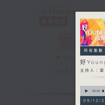
所有集數
好You
主持人：葉
電台直播
0
seconds
00:00
of
1
09/12/
hour,