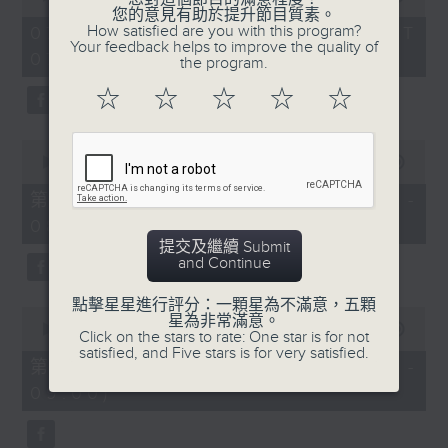
of
您的意見有助於提升節目質素。
1
How satisfied are you with this program?
07/08/2026 - 足本 Full (HKT
hour,
Your feedback helps to improve the quality of
07:05 - 09:00)
49
the program.
minutes,
59
☆
☆
☆
☆
☆
seconds
0
seconds
00:00
55:00
of
55
第一部份 Part 1 (HKT 07:05 -
minutes,
08:00)
0
seconds
提交及繼續 Submit
and Continue
點擊星星進行評分：一顆星為不滿意，五顆
0
星為非常滿意。
seconds
00:00
55:09
Click on the stars to rate: One star is for not
of
satisfied, and Five stars is for very satisfied.
55
第二部份 Part 2 (HKT 08:05 -
minutes,
09:00)
9
seconds