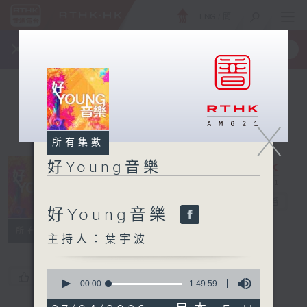
ENG
/
簡
×
全新 RTHK On The Go
取得
一手掌握 RTHK 電台、電視節目
X
所有集數
好Young音樂
好Young音樂
電台直播
好Young音樂
所有集數
主持人：葉宇波
0
您喜歡這個節目嗎?
seconds
00:00
1:49:59
of
1