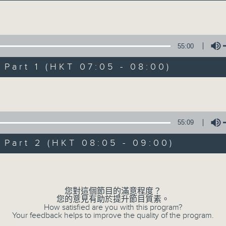
經典歌，共鳴曾經那Young的時光；
流行曲，感受當下這Young的時刻。
Volume
跟隨音樂的flow，溫故，知新。
55:00
香港電台普通話台《好Young音樂》！
節目版塊包括：晨曲悠揚、好Young主題、粵語播 （廣東
art 1 (HKT 07:05 - 08:00)
Volume
星期一至五早七點，
《好Young音樂》
葉宇波為你呈現音樂好模Young！
55:09
art 2 (HKT 08:05 - 09:00)
07/08/2026
Volume
好Young音樂
您對這個節目的滿意程度？
0
您的意見有助於提升節目質素。
seconds
00:00
How satisfied are you with this program?
of
Your feedback helps to improve the quality of the program.
1
07/08/2026 - 足本 Full (HKT 07:05