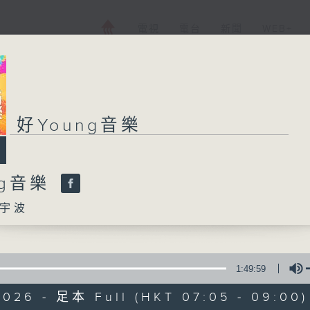
電視
電台
新聞
WEB+
好Young音樂
好Young音樂
ng音樂
所有集數
宇波
您喜歡這個節目嗎?
1:49:59
主持人：葉宇波
2026 - 足本 Full (HKT 07:05 - 09:00)
《好Young音樂》