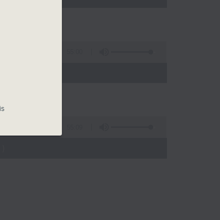
55:00
)
is
55:09
)