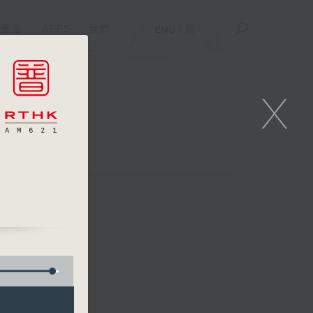
重溫
APPS
我們
ENG
/
簡
X