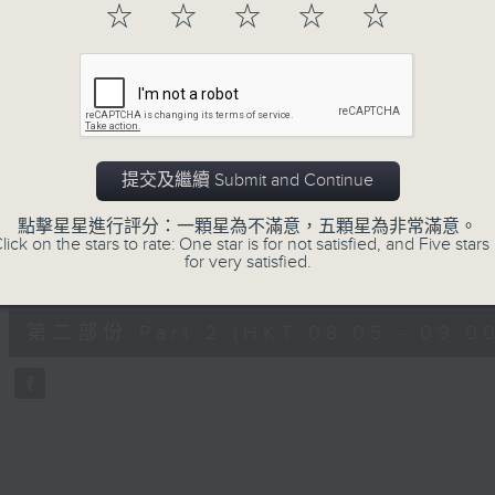
hour,
☆
☆
☆
☆
☆
49
minutes,
59
seconds
Volume
90%
0
seconds
00:00
of
55
第一部份 Part 1 (HKT 07:05 - 08:00
minutes,
提交及繼續 Submit and Continue
0
seconds
Volume
90%
點擊星星進行評分：一顆星為不滿意，五顆星為非常滿意。
lick on the stars to rate: One star is for not satisfied, and Five stars 
for very satisfied.
0
seconds
00:00
of
55
第二部份 Part 2 (HKT 08:05 - 09:00
minutes,
9
seconds
Volume
90%