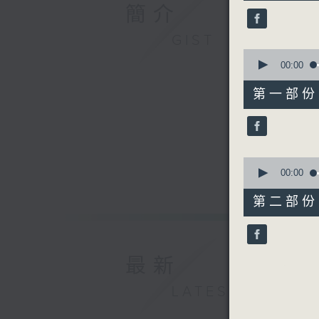
49
簡介
minutes,
59
seconds
GIST
90%
0
seconds
00:00
of
55
第一部份 P
minutes,
0
seconds
90%
0
seconds
00:00
of
55
第二部份 P
minutes,
9
seconds
90%
最新
LATEST