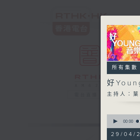
所有集數
好You
主持人：葉
電台直播
0
seconds
00:00
of
1
29/04/
hour,