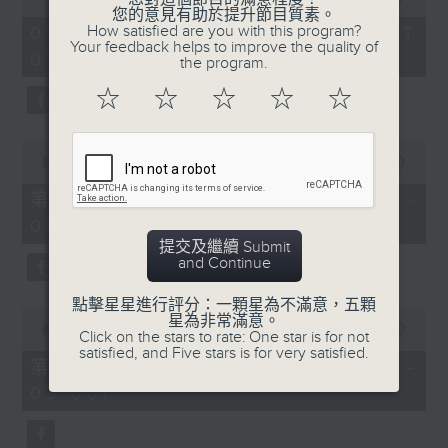
of
您的意見有助於提升節目質素。
1
How satisfied are you with this program?
07/08/2026 - 足本 Full (HKT
hour,
Your feedback helps to improve the quality of
07:05 - 09:00)
49
the program.
minutes,
59
☆
☆
☆
☆
☆
seconds
0
seconds
00:00
55:00
of
55
第一部份 Part 1 (HKT 07:05 -
minutes,
08:00)
0
seconds
提交及繼續 Submit
and Continue
點擊星星進行評分：一顆星為不滿意，五顆
0
星為非常滿意。
seconds
00:00
55:09
Click on the stars to rate: One star is for not
of
satisfied, and Five stars is for very satisfied.
55
第二部份 Part 2 (HKT 08:05 -
minutes,
09:00)
9
seconds