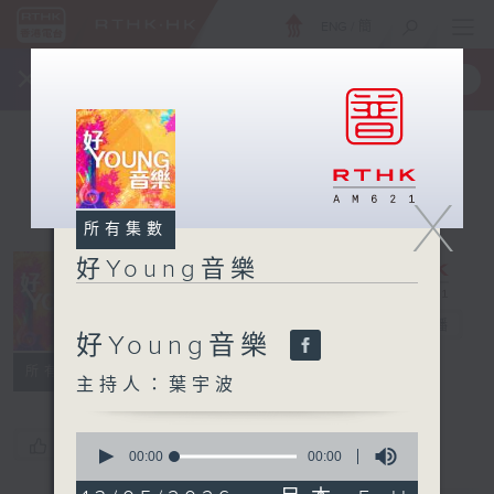
ENG
/
簡
×
全新 RTHK On The Go
取得
一手掌握 RTHK 電台、電視節目
X
所有集數
好Young音樂
好Young音樂
電台直播
好Young音樂
所有集數
主持人：葉宇波
0
您喜歡這個節目嗎?
seconds
00:00
00:00
of
0