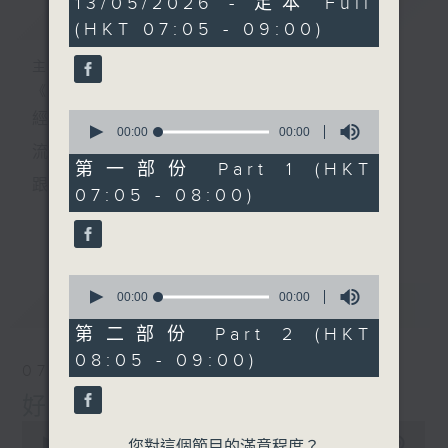
13/05/2026 - 足本 Full
簡介
GIST
seconds
(HKT 07:05 - 09:00)
主持人：葉宇波
《好Young音樂》
0
經典歌，共鳴曾經那Young的時光；
seconds
00:00
00:00
of
流行曲，感受當下這Young的時刻。
0
第一部份 Part 1 (HKT
seconds
跟隨音樂的flow，溫故，知新。
07:05 - 08:00)
香港電台普通話台《好Young音樂》！
更多...
節目版塊包括：晨曲悠揚、好Young主題、粵語播
0
（廣東歌經典）、溫故知新（新歌精選）。
seconds
00:00
00:00
最新
LATEST
of
0
第二部份 Part 2 (HKT
seconds
星期一至五早七點，
08:05 - 09:00)
07/08/2026
《好Young音樂》
好Young音樂
葉宇波為你呈現音樂好模Young！
0
seconds
00:00
1:49:59
您對這個節目的滿意程度？