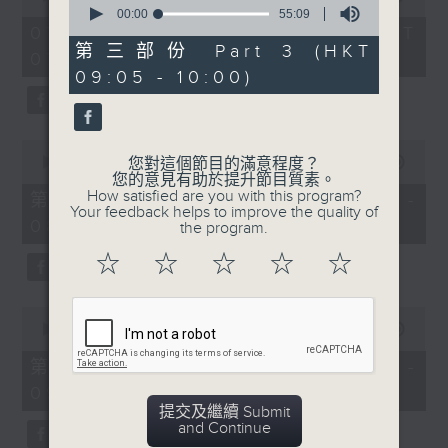
of
seconds
00:00
55:09
1
of
07/08/2026 - 足本 Full (HKT
hour,
55
第三部份 Part 3 (HKT
07:05 - 09:00)
49
minutes,
minutes,
09:05 - 10:00)
9
59
seconds
seconds
0
seconds
00:00
55:00
您對這個節目的滿意程度？
of
您的意見有助於提升節目質素。
55
How satisfied are you with this program?
第一部份 Part 1 (HKT 07:05 -
minutes,
Your feedback helps to improve the quality of
08:00)
0
the program.
seconds
☆
☆
☆
☆
☆
0
seconds
00:00
55:09
of
55
第二部份 Part 2 (HKT 08:05 -
minutes,
09:00)
9
seconds
提交及繼續 Submit
and Continue