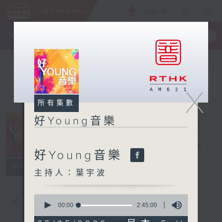
ENG
/
簡
×
全新 RTHK On The Go
取得
一手掌握 RTHK 電台、電視節目
X
所有集數
好Young音樂
好Young音樂
電台直播
好Young音樂
所有集數
主持人：葉宇波
0
您喜歡這個節目嗎?
seconds
00:00
2:45:00
of
2