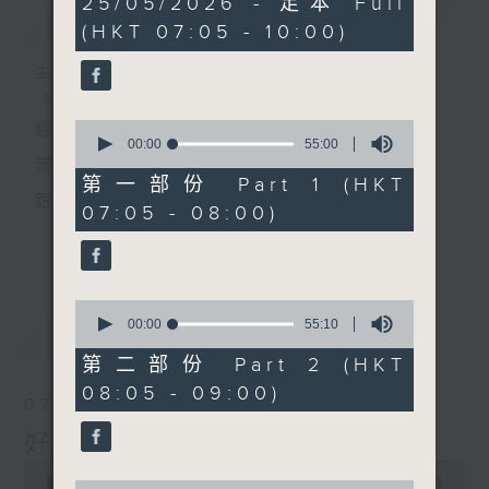
25/05/2026 - 足本 Full
簡介
GIST
hours,
(HKT 07:05 - 10:00)
45
minutes,
0
主持人：葉宇波
seconds
《好Young音樂》
0
經典歌，共鳴曾經那Young的時光；
seconds
00:00
55:00
of
流行曲，感受當下這Young的時刻。
55
第一部份 Part 1 (HKT
minutes,
跟隨音樂的flow，溫故，知新。
07:05 - 08:00)
0
seconds
香港電台普通話台《好Young音樂》！
更多...
節目版塊包括：晨曲悠揚、好Young主題、粵語播
0
（廣東歌經典）、溫故知新（新歌精選）。
seconds
00:00
55:10
最新
LATEST
of
55
第二部份 Part 2 (HKT
minutes,
星期一至五早七點，
08:05 - 09:00)
10
07/08/2026
seconds
《好Young音樂》
好Young音樂
葉宇波為你呈現音樂好模Young！
0
seconds
00:00
1:49:59
0