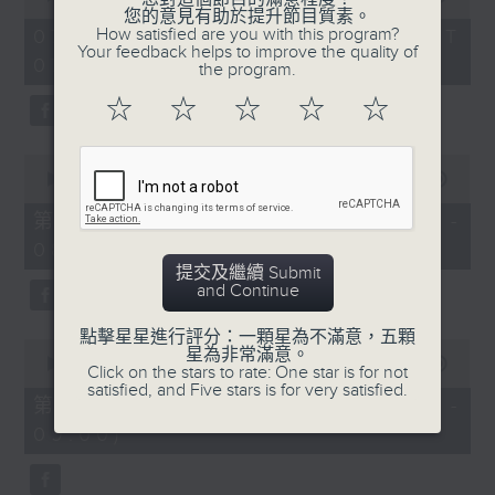
of
您的意見有助於提升節目質素。
1
How satisfied are you with this program?
07/08/2026 - 足本 Full (HKT
hour,
Your feedback helps to improve the quality of
07:05 - 09:00)
49
the program.
minutes,
59
☆
☆
☆
☆
☆
seconds
0
seconds
00:00
55:00
of
55
第一部份 Part 1 (HKT 07:05 -
minutes,
08:00)
0
seconds
提交及繼續 Submit
and Continue
點擊星星進行評分：一顆星為不滿意，五顆
0
星為非常滿意。
seconds
00:00
55:09
Click on the stars to rate: One star is for not
of
satisfied, and Five stars is for very satisfied.
55
第二部份 Part 2 (HKT 08:05 -
minutes,
09:00)
9
seconds