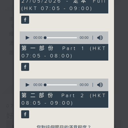
27/05/2026 - 足本 Full
簡介
GIST
seconds
(HKT 07:05 - 09:00)
主持人：葉宇波
《好Young音樂》
0
經典歌，共鳴曾經那Young的時光；
seconds
00:00
00:00
of
流行曲，感受當下這Young的時刻。
0
第一部份 Part 1 (HKT
seconds
跟隨音樂的flow，溫故，知新。
07:05 - 08:00)
香港電台普通話台《好Young音樂》！
更多...
節目版塊包括：晨曲悠揚、好Young主題、粵語播
0
（廣東歌經典）、溫故知新（新歌精選）。
seconds
00:00
00:00
最新
LATEST
of
0
第二部份 Part 2 (HKT
seconds
星期一至五早七點，
08:05 - 09:00)
07/08/2026
《好Young音樂》
好Young音樂
葉宇波為你呈現音樂好模Young！
0
seconds
00:00
1:49:59
您對這個節目的滿意程度？