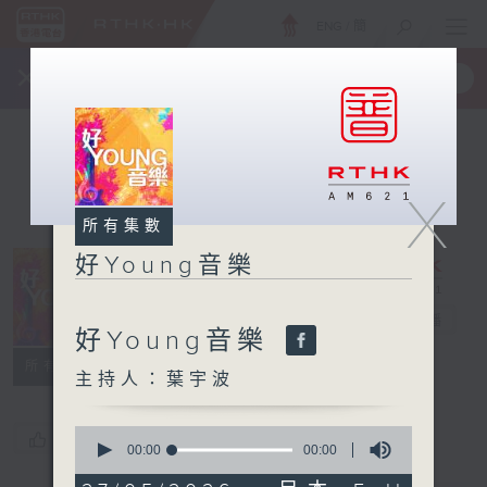
ENG
/
簡
×
全新 RTHK On The Go
取得
一手掌握 RTHK 電台、電視節目
X
所有集數
好Young音樂
好Young音樂
電台直播
好Young音樂
所有集數
主持人：葉宇波
0
您喜歡這個節目嗎?
seconds
00:00
00:00
of
0