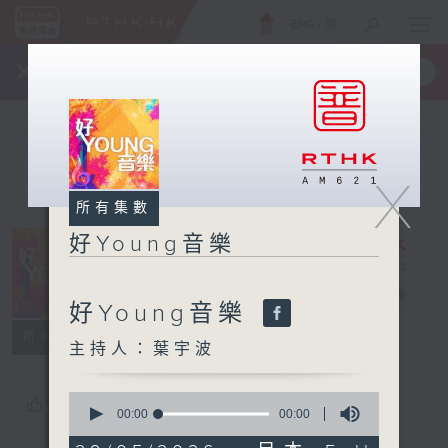
ENG
/
簡
×
全新 RTHK On The Go
取得
一手掌握 RTHK 電台、電視節目
X
所有集數
好Young音樂
好Young音樂
電台直播
好Young音樂
所有集數
主持人：葉宇波
0
您喜歡這個節目嗎?
seconds
00:00
00:00
of
0