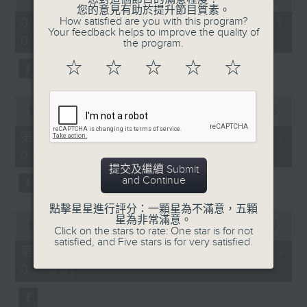
of
您的意見有助於提升節目質素。
1
How satisfied are you with this program?
07/08/2026 - 足本 Full (HKT
hour,
Your feedback helps to improve the quality of
07:05 - 09:00)
49
the program.
minutes,
59
☆
☆
☆
☆
☆
seconds
0
seconds
00:00
55:00
of
55
第一部份 Part 1 (HKT 07:05 -
minutes,
08:00)
0
seconds
提交及繼續 Submit
and Continue
點擊星星進行評分：一顆星為不滿意，五顆
0
星為非常滿意。
seconds
00:00
55:09
Click on the stars to rate: One star is for not
of
satisfied, and Five stars is for very satisfied.
55
第二部份 Part 2 (HKT 08:05 -
minutes,
09:00)
9
seconds