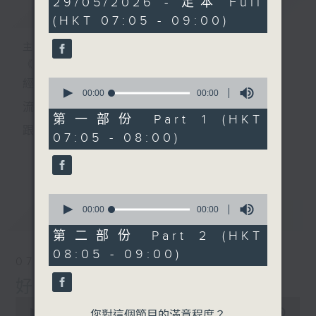
29/05/2026 - 足本 Full
簡介
GIST
seconds
(HKT 07:05 - 09:00)
主持人：葉宇波
《好Young音樂》
0
經典歌，共鳴曾經那Young的時光；
seconds
00:00
00:00
of
流行曲，感受當下這Young的時刻。
0
第一部份 Part 1 (HKT
seconds
跟隨音樂的flow，溫故，知新。
07:05 - 08:00)
香港電台普通話台《好Young音樂》！
更多...
節目版塊包括：晨曲悠揚、好Young主題、粵語播
0
（廣東歌經典）、溫故知新（新歌精選）。
seconds
00:00
00:00
最新
LATEST
of
0
第二部份 Part 2 (HKT
seconds
星期一至五早七點，
08:05 - 09:00)
07/08/2026
《好Young音樂》
好Young音樂
葉宇波為你呈現音樂好模Young！
0
seconds
00:00
1:49:59
您對這個節目的滿意程度？