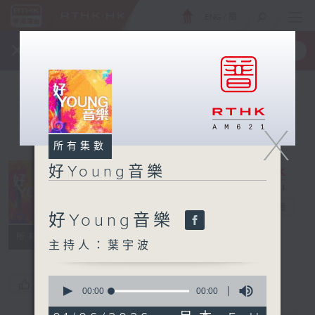
ENG
/
簡
×
全新 RTHK On The Go
取得
一手掌握 RTHK 電台、電視節目
X
所有集數
好Young音樂
好Young音樂
電台直播
好Young音樂
所有集數
主持人：葉宇波
0
您喜歡這個節目嗎?
seconds
00:00
00:00
of
0