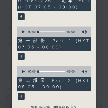
01/06/2026 - 足本 Full
簡介
GIST
seconds
(HKT 07:05 - 09:00)
主持人：葉宇波
《好Young音樂》
0
經典歌，共鳴曾經那Young的時光；
seconds
00:00
00:00
of
流行曲，感受當下這Young的時刻。
0
第一部份 Part 1 (HKT
seconds
跟隨音樂的flow，溫故，知新。
07:05 - 08:00)
香港電台普通話台《好Young音樂》！
更多...
節目版塊包括：晨曲悠揚、好Young主題、粵語播
0
（廣東歌經典）、溫故知新（新歌精選）。
seconds
00:00
00:00
最新
LATEST
of
0
第二部份 Part 2 (HKT
seconds
星期一至五早七點，
08:05 - 09:00)
10/08/2026
《好Young音樂》
好Young音樂
葉宇波為你呈現音樂好模Young！
0
seconds
00:00
1:50:00
您對這個節目的滿意程度？