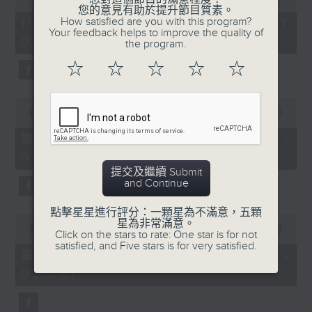
of
您的意見有助於提升節目質素。
1
How satisfied are you with this program?
10/08/2026 - 足本 Full (HKT
hour,
Your feedback helps to improve the quality of
07:05 - 09:00)
50
the program.
minutes,
0
☆
☆
☆
☆
☆
seconds
0
seconds
00:00
55:10
of
55
第一部份 Part 1 (HKT 07:05 -
minutes,
08:00)
10
seconds
提交及繼續 Submit
and Continue
點擊星星進行評分：一顆星為不滿意，五顆
0
星為非常滿意。
seconds
00:00
55:10
Click on the stars to rate: One star is for not
of
satisfied, and Five stars is for very satisfied.
55
第二部份 Part 2 (HKT 08:05 -
minutes,
09:00)
10
seconds