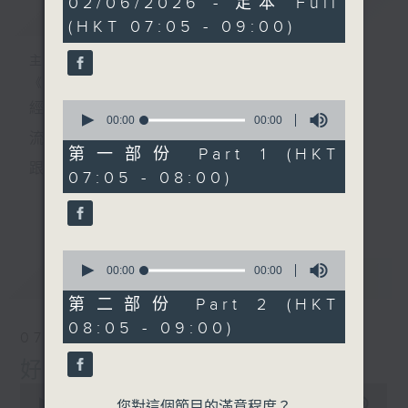
02/06/2026 - 足本 Full
簡介
GIST
seconds
(HKT 07:05 - 09:00)
主持人：葉宇波
《好Young音樂》
0
經典歌，共鳴曾經那Young的時光；
seconds
00:00
00:00
of
流行曲，感受當下這Young的時刻。
0
第一部份 Part 1 (HKT
seconds
跟隨音樂的flow，溫故，知新。
07:05 - 08:00)
香港電台普通話台《好Young音樂》！
更多...
節目版塊包括：晨曲悠揚、好Young主題、粵語播
0
（廣東歌經典）、溫故知新（新歌精選）。
seconds
00:00
00:00
最新
LATEST
of
0
第二部份 Part 2 (HKT
seconds
星期一至五早七點，
08:05 - 09:00)
07/08/2026
《好Young音樂》
好Young音樂
葉宇波為你呈現音樂好模Young！
0
seconds
00:00
1:49:59
您對這個節目的滿意程度？