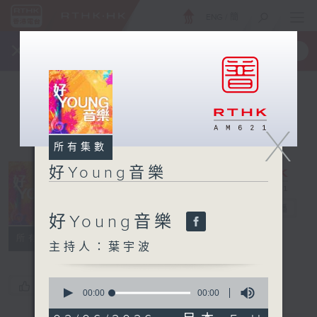
ENG
/
簡
×
全新 RTHK On The Go
取得
一手掌握 RTHK 電台、電視節目
X
所有集數
好Young音樂
好Young音樂
電台直播
好Young音樂
所有集數
主持人：葉宇波
0
您喜歡這個節目嗎?
seconds
00:00
00:00
of
0