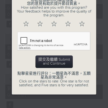
of
您的意見有助於提升節目質素。
1
How satisfied are you with this program?
07/08/2026 - 足本 Full (HKT
hour,
Your feedback helps to improve the quality of
07:05 - 09:00)
49
the program.
minutes,
59
☆
☆
☆
☆
☆
seconds
0
seconds
00:00
55:00
of
55
第一部份 Part 1 (HKT 07:05 -
minutes,
08:00)
0
seconds
提交及繼續 Submit
and Continue
點擊星星進行評分：一顆星為不滿意，五顆
0
星為非常滿意。
seconds
00:00
55:09
Click on the stars to rate: One star is for not
of
satisfied, and Five stars is for very satisfied.
55
第二部份 Part 2 (HKT 08:05 -
minutes,
09:00)
9
seconds