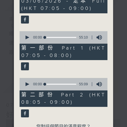
03/06/2026 - 足本 Full
簡介
GIST
hour,
(HKT 07:05 - 09:00)
49
minutes,
59
主持人：葉宇波
seconds
《好Young音樂》
0
經典歌，共鳴曾經那Young的時光；
seconds
00:00
55:10
of
流行曲，感受當下這Young的時刻。
55
第一部份 Part 1 (HKT
minutes,
跟隨音樂的flow，溫故，知新。
07:05 - 08:00)
10
seconds
香港電台普通話台《好Young音樂》！
更多...
節目版塊包括：晨曲悠揚、好Young主題、粵語播
0
（廣東歌經典）、溫故知新（新歌精選）。
seconds
00:00
55:09
最新
LATEST
of
55
第二部份 Part 2 (HKT
minutes,
星期一至五早七點，
08:05 - 09:00)
9
07/08/2026
seconds
《好Young音樂》
好Young音樂
葉宇波為你呈現音樂好模Young！
0
seconds
00:00
1:49:59
您對這個節目的滿意程度？