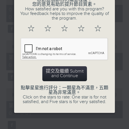
of
您的意見有助於提升節目質素。
1
How satisfied are you with this program?
07/08/2026 - 足本 Full (HKT
hour,
Your feedback helps to improve the quality of
07:05 - 09:00)
49
the program.
minutes,
59
☆
☆
☆
☆
☆
seconds
0
seconds
00:00
55:00
of
55
第一部份 Part 1 (HKT 07:05 -
minutes,
08:00)
0
seconds
提交及繼續 Submit
and Continue
點擊星星進行評分：一顆星為不滿意，五顆
0
星為非常滿意。
seconds
00:00
55:09
Click on the stars to rate: One star is for not
of
satisfied, and Five stars is for very satisfied.
55
第二部份 Part 2 (HKT 08:05 -
minutes,
09:00)
9
seconds