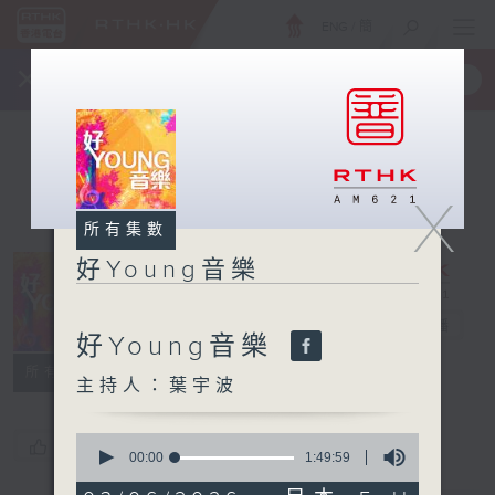
ENG
/
簡
×
全新 RTHK On The Go
取得
一手掌握 RTHK 電台、電視節目
X
所有集數
好Young音樂
好Young音樂
電台直播
好Young音樂
所有集數
主持人：葉宇波
0
您喜歡這個節目嗎?
seconds
00:00
1:49:59
of
1