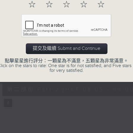
hour,
☆
☆
☆
☆
☆
49
minutes,
59
seconds
Volume
90%
0
seconds
00:00
of
55
第一部份 Part 1 (HKT 07:05 - 08:00
minutes,
提交及繼續 Submit and Continue
0
seconds
Volume
90%
點擊星星進行評分：一顆星為不滿意，五顆星為非常滿意。
lick on the stars to rate: One star is for not satisfied, and Five stars 
for very satisfied.
0
seconds
00:00
of
55
第二部份 Part 2 (HKT 08:05 - 09:00
minutes,
9
seconds
Volume
90%