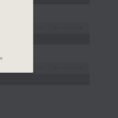
55:00
)
is
55:09
)