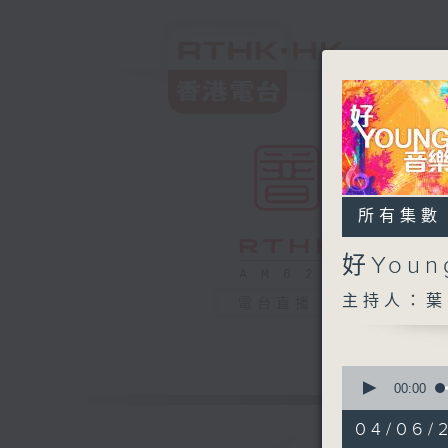
所有集數
好You
主持人：葉
電台直播
0
seconds
00:00
of
1
04/06/
hour,