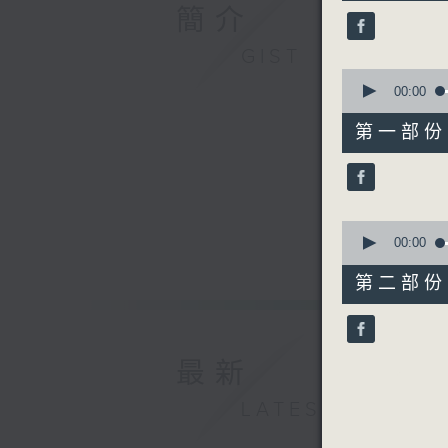
49
簡介
minutes,
59
seconds
GIST
90%
0
seconds
00:00
of
55
第一部份 P
minutes,
0
seconds
90%
0
seconds
00:00
of
55
第二部份 P
minutes,
9
seconds
90%
最新
LATEST