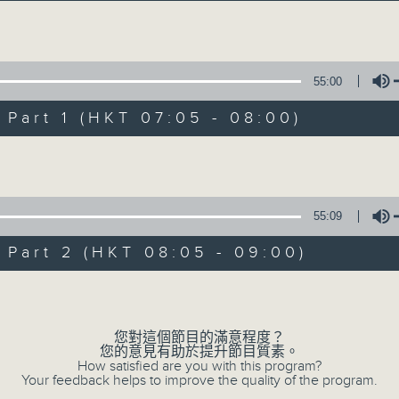
經典歌，共鳴曾經那Young的時光；
流行曲，感受當下這Young的時刻。
Volume
跟隨音樂的flow，溫故，知新。
55:00
香港電台普通話台《好Young音樂》！
節目版塊包括：晨曲悠揚、好Young主題、粵語播 （廣東
art 1 (HKT 07:05 - 08:00)
Volume
星期一至五早七點，
《好Young音樂》
葉宇波為你呈現音樂好模Young！
55:09
art 2 (HKT 08:05 - 09:00)
07/08/2026
Volume
好Young音樂
您對這個節目的滿意程度？
0
您的意見有助於提升節目質素。
seconds
00:00
How satisfied are you with this program?
of
Your feedback helps to improve the quality of the program.
1
07/08/2026 - 足本 Full (HKT 07:05