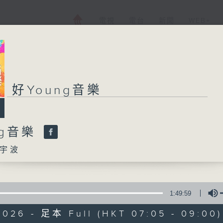
電視
電台
新聞
WEB+
好Young音樂
好Young音樂
ng音樂
所有集數
宇波
您喜歡這個節目嗎?
1:49:59
主持人：葉宇波
2026 - 足本 Full (HKT 07:05 - 09:00)
《好Young音樂》