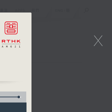
重溫
APPS
我們
ENG
/
簡
X