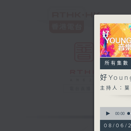
所有集數
好You
主持人：葉
電台直播
0
seconds
00:00
of
1
08/06/
hour,