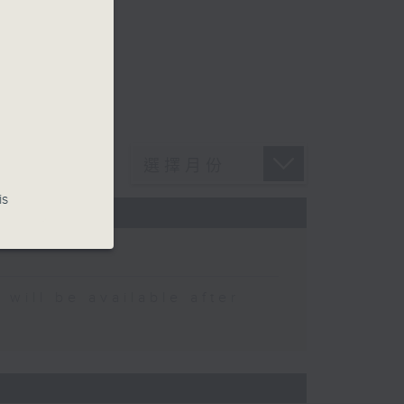
is
 be available after