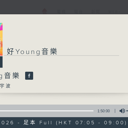
電視
電台
新聞
WEB+
好Young音樂
好Young音樂
ng音樂
所有集數
宇波
您喜歡這個節目嗎?
1:50:00
主持人：葉宇波
2026 - 足本 Full (HKT 07:05 - 09:00)
《好Young音樂》