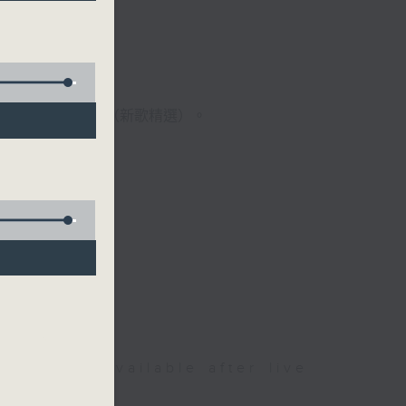
歌經典）、溫故知新（新歌精選）。
be available after live