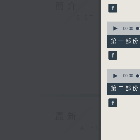
50
簡介
minutes,
0
seconds
GIST
90%
0
seconds
00:00
of
55
第一部份 P
minutes,
10
seconds
90%
0
seconds
00:00
of
55
第二部份 P
minutes,
10
seconds
90%
最新
LATEST