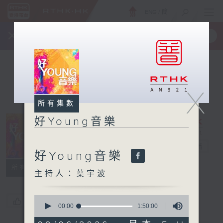
ENG
/
簡
×
全新 RTHK On The Go
取得
一手掌握 RTHK 電台、電視節目
X
所有集數
好Young音樂
好Young音樂
電台直播
好Young音樂
所有集數
主持人：葉宇波
0
您喜歡這個節目嗎?
seconds
00:00
1:50:00
of
1