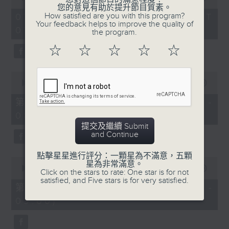
of
您的意見有助於提升節目質素。
1
How satisfied are you with this program?
07/08/2026 - 足本 Full (HKT
hour,
Your feedback helps to improve the quality of
07:05 - 09:00)
49
the program.
minutes,
59
☆
☆
☆
☆
☆
seconds
0
seconds
00:00
55:00
of
55
第一部份 Part 1 (HKT 07:05 -
minutes,
08:00)
0
seconds
提交及繼續 Submit
and Continue
點擊星星進行評分：一顆星為不滿意，五顆
0
星為非常滿意。
seconds
00:00
55:09
Click on the stars to rate: One star is for not
of
satisfied, and Five stars is for very satisfied.
55
第二部份 Part 2 (HKT 08:05 -
minutes,
09:00)
9
seconds