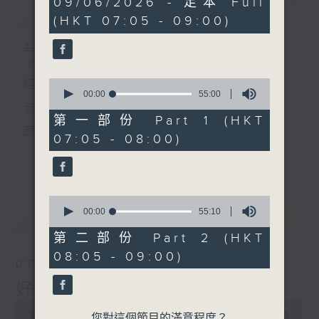
09/06/2026 - 足本 Full
簡介
GIST
hour,
(HKT 07:05 - 09:00)
50
minutes,
0
主持人：葉宇波
seconds
《好Young音樂》
0
經典歌，共鳴曾經那Young的時光；
seconds
00:00
55:00
of
流行曲，感受當下這Young的時刻。
55
第一部份 Part 1 (HKT
minutes,
跟隨音樂的flow，溫故，知新。
07:05 - 08:00)
0
seconds
香港電台普通話台《好Young音樂》！
更多...
節目版塊包括：晨曲悠揚、好Young主題、粵語播
0
（廣東歌經典）、溫故知新（新歌精選）。
seconds
00:00
55:10
最新
LATEST
of
55
第二部份 Part 2 (HKT
minutes,
星期一至五早七點，
08:05 - 09:00)
10
07/08/2026
seconds
《好Young音樂》
好Young音樂
葉宇波為你呈現音樂好模Young！
0
seconds
00:00
1:49:59
您對這個節目的滿意程度？