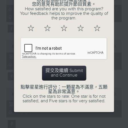
of
您的意見有助於提升節目質素。
1
How satisfied are you with this program?
07/08/2026 - 足本 Full (HKT
hour,
Your feedback helps to improve the quality of
07:05 - 09:00)
49
the program.
minutes,
59
☆
☆
☆
☆
☆
seconds
0
seconds
00:00
55:00
of
55
第一部份 Part 1 (HKT 07:05 -
minutes,
08:00)
0
seconds
提交及繼續 Submit
and Continue
點擊星星進行評分：一顆星為不滿意，五顆
0
星為非常滿意。
seconds
00:00
55:09
Click on the stars to rate: One star is for not
of
satisfied, and Five stars is for very satisfied.
55
第二部份 Part 2 (HKT 08:05 -
minutes,
09:00)
9
seconds