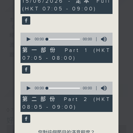
15/06/2026 - 足本 Full
簡介
GIST
seconds
(HKT 07:05 - 09:00)
主持人：葉宇波
《好Young音樂》
0
經典歌，共鳴曾經那Young的時光；
seconds
00:00
00:00
of
流行曲，感受當下這Young的時刻。
0
第一部份 Part 1 (HKT
seconds
跟隨音樂的flow，溫故，知新。
07:05 - 08:00)
香港電台普通話台《好Young音樂》！
更多...
節目版塊包括：晨曲悠揚、好Young主題、粵語播
0
（廣東歌經典）、溫故知新（新歌精選）。
seconds
00:00
00:00
最新
LATEST
of
0
第二部份 Part 2 (HKT
seconds
星期一至五早七點，
08:05 - 09:00)
07/08/2026
《好Young音樂》
好Young音樂
葉宇波為你呈現音樂好模Young！
0
seconds
00:00
1:49:59
您對這個節目的滿意程度？