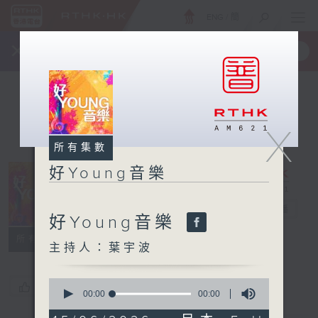
ENG
/
簡
×
全新 RTHK On The Go
取得
一手掌握 RTHK 電台、電視節目
X
所有集數
好Young音樂
好Young音樂
電台直播
好Young音樂
所有集數
主持人：葉宇波
0
您喜歡這個節目嗎?
seconds
00:00
00:00
of
0