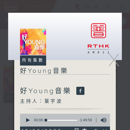
ENG
/
簡
×
全新 RTHK On The Go
取得
一手掌握 RTHK 電台、電視節目
X
所有集數
好Young音樂
好Young音樂
電台直播
好Young音樂
所有集數
主持人：葉宇波
0
您喜歡這個節目嗎?
seconds
00:00
1:49:59
of
1