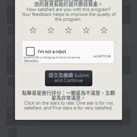
of
您的意見有助於提升節目質素。
1
How satisfied are you with this program?
10/08/2026 - 足本 Full (HKT
hour,
Your feedback helps to improve the quality of
07:05 - 09:00)
50
the program.
minutes,
0
☆
☆
☆
☆
☆
seconds
0
seconds
00:00
55:10
of
55
第一部份 Part 1 (HKT 07:05 -
minutes,
08:00)
10
seconds
提交及繼續 Submit
and Continue
點擊星星進行評分：一顆星為不滿意，五顆
0
星為非常滿意。
seconds
00:00
55:10
Click on the stars to rate: One star is for not
of
satisfied, and Five stars is for very satisfied.
55
第二部份 Part 2 (HKT 08:05 -
minutes,
09:00)
10
seconds