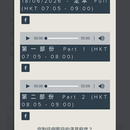
18/06/2026 - 足本 Full
簡介
GIST
hour,
(HKT 07:05 - 09:00)
49
minutes,
59
主持人：葉宇波
seconds
《好Young音樂》
0
經典歌，共鳴曾經那Young的時光；
seconds
00:00
55:00
of
流行曲，感受當下這Young的時刻。
55
第一部份 Part 1 (HKT
minutes,
跟隨音樂的flow，溫故，知新。
07:05 - 08:00)
0
seconds
香港電台普通話台《好Young音樂》！
更多...
節目版塊包括：晨曲悠揚、好Young主題、粵語播
0
（廣東歌經典）、溫故知新（新歌精選）。
seconds
00:00
55:09
最新
LATEST
of
55
第二部份 Part 2 (HKT
minutes,
星期一至五早七點，
08:05 - 09:00)
9
10/08/2026
seconds
《好Young音樂》
好Young音樂
葉宇波為你呈現音樂好模Young！
0
seconds
00:00
1:50:00
您對這個節目的滿意程度？