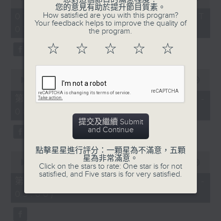
of
您的意見有助於提升節目質素。
1
How satisfied are you with this program?
07/08/2026 - 足本 Full (HKT
hour,
Your feedback helps to improve the quality of
07:05 - 09:00)
49
the program.
minutes,
59
☆
☆
☆
☆
☆
seconds
0
seconds
00:00
55:00
of
55
第一部份 Part 1 (HKT 07:05 -
minutes,
08:00)
0
seconds
提交及繼續 Submit
and Continue
點擊星星進行評分：一顆星為不滿意，五顆
0
星為非常滿意。
seconds
00:00
55:09
Click on the stars to rate: One star is for not
of
satisfied, and Five stars is for very satisfied.
55
第二部份 Part 2 (HKT 08:05 -
minutes,
09:00)
9
seconds