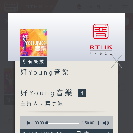
ENG
/
簡
×
全新 RTHK On The Go
取得
一手掌握 RTHK 電台、電視節目
X
所有集數
好Young音樂
好Young音樂
電台直播
好Young音樂
所有集數
主持人：葉宇波
0
您喜歡這個節目嗎?
seconds
00:00
1:50:00
of
1