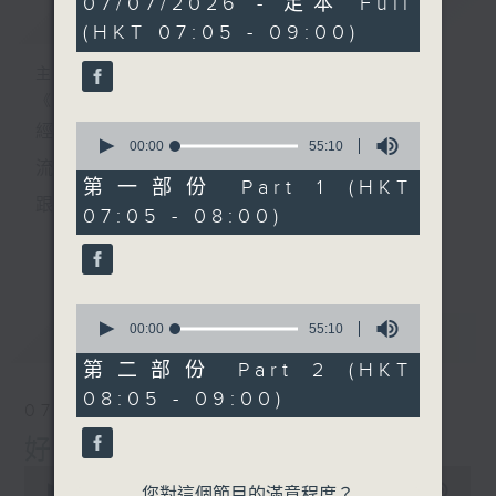
07/07/2026 - 足本 Full
簡介
GIST
hour,
(HKT 07:05 - 09:00)
50
minutes,
0
主持人：葉宇波
seconds
《好Young音樂》
0
經典歌，共鳴曾經那Young的時光；
seconds
00:00
55:10
of
流行曲，感受當下這Young的時刻。
55
第一部份 Part 1 (HKT
minutes,
跟隨音樂的flow，溫故，知新。
07:05 - 08:00)
10
seconds
香港電台普通話台《好Young音樂》！
更多...
節目版塊包括：晨曲悠揚、好Young主題、粵語播
0
（廣東歌經典）、溫故知新（新歌精選）。
seconds
00:00
55:10
最新
LATEST
of
55
第二部份 Part 2 (HKT
minutes,
星期一至五早七點，
08:05 - 09:00)
10
07/08/2026
seconds
《好Young音樂》
好Young音樂
葉宇波為你呈現音樂好模Young！
0
seconds
00:00
1:49:59
您對這個節目的滿意程度？