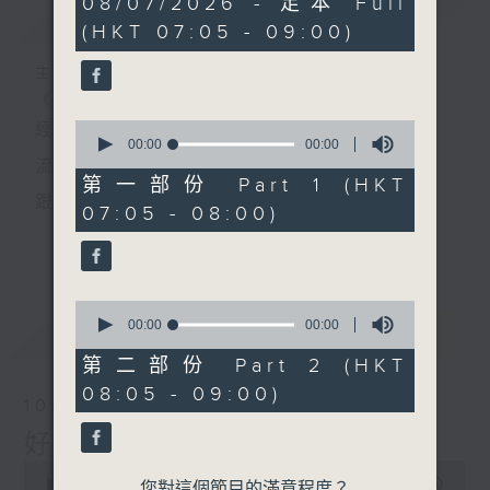
08/07/2026 - 足本 Full
簡介
GIST
seconds
(HKT 07:05 - 09:00)
主持人：葉宇波
《好Young音樂》
0
經典歌，共鳴曾經那Young的時光；
seconds
00:00
00:00
of
流行曲，感受當下這Young的時刻。
0
第一部份 Part 1 (HKT
seconds
跟隨音樂的flow，溫故，知新。
07:05 - 08:00)
香港電台普通話台《好Young音樂》！
更多...
節目版塊包括：晨曲悠揚、好Young主題、粵語播
0
（廣東歌經典）、溫故知新（新歌精選）。
seconds
00:00
00:00
最新
LATEST
of
0
第二部份 Part 2 (HKT
seconds
星期一至五早七點，
08:05 - 09:00)
10/08/2026
《好Young音樂》
好Young音樂
葉宇波為你呈現音樂好模Young！
0
seconds
00:00
1:50:00
您對這個節目的滿意程度？