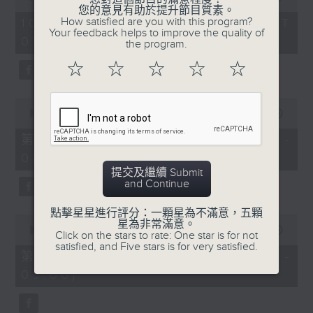
of
您的意見有助於提升節目質素。
1
How satisfied are you with this program?
10/08/2026 - 足本 Full (HKT
hour,
Your feedback helps to improve the quality of
07:05 - 09:00)
50
the program.
minutes,
0
☆
☆
☆
☆
☆
seconds
0
seconds
00:00
55:10
of
55
第一部份 Part 1 (HKT 07:05 -
minutes,
08:00)
10
seconds
提交及繼續 Submit
and Continue
點擊星星進行評分：一顆星為不滿意，五顆
0
星為非常滿意。
seconds
00:00
55:10
Click on the stars to rate: One star is for not
of
satisfied, and Five stars is for very satisfied.
55
第二部份 Part 2 (HKT 08:05 -
minutes,
09:00)
10
seconds