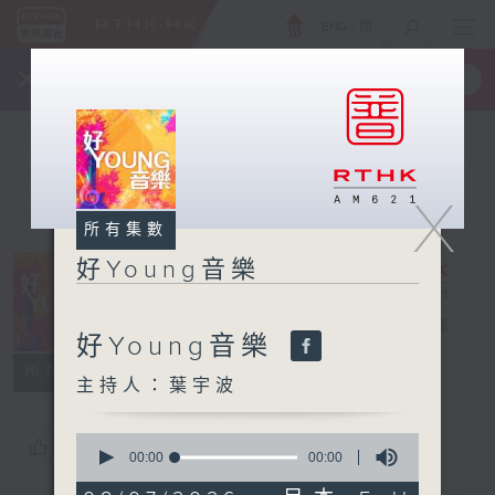
ENG
/
簡
×
全新 RTHK On The Go
取得
一手掌握 RTHK 電台、電視節目
X
所有集數
好Young音樂
好Young音樂
電台直播
好Young音樂
所有集數
主持人：葉宇波
0
您喜歡這個節目嗎?
seconds
00:00
00:00
of
0