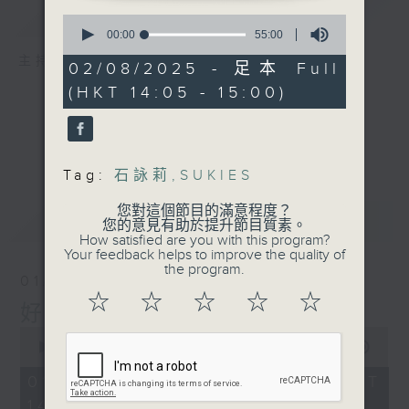
簡介
GIST
0
seconds
00:00
55:00
of
主持人：嚴崇天
55
02/08/2025 - 足本 Full
minutes,
(HKT 14:05 - 15:00)
0
seconds
Tag:
石詠莉
,
SUKIES
您對這個節目的滿意程度？
最新
LATEST
您的意見有助於提升節目質素。
How satisfied are you with this program?
Your feedback helps to improve the quality of
the program.
01/08/2026
☆
☆
☆
☆
☆
好young音樂（周六版）
0
seconds
00:00
1:50:00
of
1
01/08/2026 - 足本 Full (HKT
hour,
14:05 - 16:00)
50