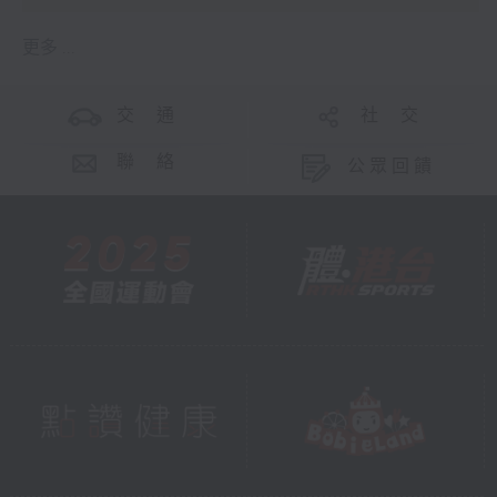
更多 ...
交 通
社 交
聯 絡
公眾回饋