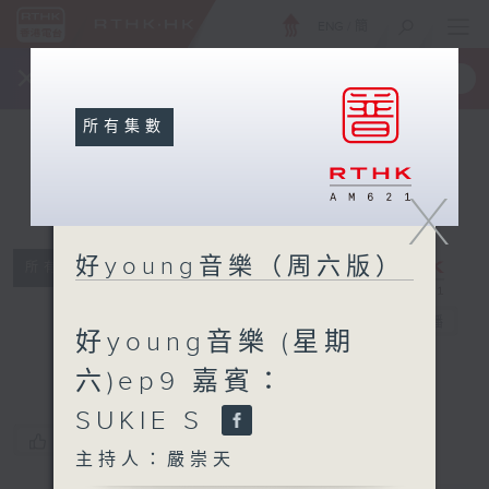
ENG
/
簡
×
全新 RTHK On The Go
取得
一手掌握 RTHK 電台、電視節目
所有集數
X
好young音樂（周六版）
所有集數
好young音樂
（周六版）
電台直播
好young音樂 (星期
六)ep9 嘉賓：
SUKIE S
您喜歡這個節目嗎?
主持人：嚴崇天