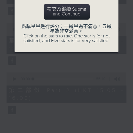
minutes,
0
提交及繼續 Submit
seconds
and Continue
0
點擊星星進行評分：一顆星為不滿意，五顆
seconds
00:00
55:10
星為非常滿意。
of
Click on the stars to rate: One star is for not
55
第一部份 Part 1 (HKT 14:05 -
satisfied, and Five stars is for very satisfied.
minutes,
15:00)
10
seconds
0
seconds
00:00
55:10
of
55
第二部份 Part 2 (HKT 15:05 -
minutes,
16:00)
10
seconds