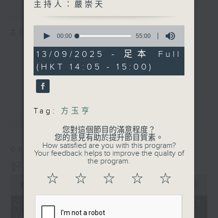
主持人：嚴崇天
簡介
GIST
0
主持人：嚴崇天
seconds
00:00
55:00
of
55
13/09/2025 - 足本 Full
minutes,
(HKT 14:05 - 15:00)
0
seconds
Tag:
方玉亨
最新
LATEST
您對這個節目的滿意程度？
您的意見有助於提升節目質素。
How satisfied are you with this program?
08/08/2026
Your feedback helps to improve the quality of
the program.
好young音樂（周六版）
☆
☆
☆
☆
☆
0
seconds
00:00
1:49:59
of
1
08/08/2026 - 足本 Full (HKT
hour,
14:05 - 16:00)
49