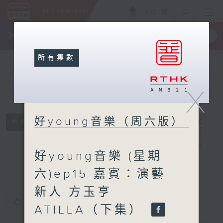
ENG
/
簡
×
全新 RTHK On The Go
取得
一手掌握 RTHK 電台、電視節目
所有集數
X
好young音樂（周六版）
所有集數
好young音樂
（周六版）
電台直播
好young音樂 (星期
六)ep15 嘉賓：演藝
新人 方玉亨
您喜歡這個節目嗎?
ATILLA（下集）