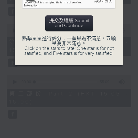
minutes,
59
seconds
提交及繼續 Submit
and Continue
0
seconds
00:00
55:10
of
點擊星星進行評分：一顆星為不滿意，五顆
55
第一部份 Part 1 (HKT 14:05 -
星為非常滿意。
minutes,
Click on the stars to rate: One star is for not
15:00)
10
satisfied, and Five stars is for very satisfied.
seconds
0
seconds
00:00
55:09
of
55
第二部份 Part 2 (HKT 15:05 -
minutes,
16:00)
9
seconds