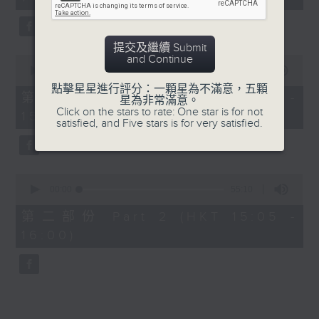
minutes,
0
seconds
提交及繼續 Submit
and Continue
0
seconds
00:00
55:10
of
點擊星星進行評分：一顆星為不滿意，五顆
55
第一部份 Part 1 (HKT 14:05 -
星為非常滿意。
minutes,
Click on the stars to rate: One star is for not
15:00)
10
satisfied, and Five stars is for very satisfied.
seconds
0
seconds
00:00
55:10
of
55
第二部份 Part 2 (HKT 15:05 -
minutes,
16:00)
10
seconds