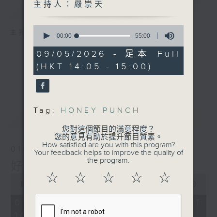
主持人：嚴崇天
簡介
GIST
0
主持人：嚴崇天
seconds
00:00
55:00
of
55
09/05/2026 - 足本 Full
minutes,
(HKT 14:05 - 15:00)
0
seconds
Tag:
HONEY PUNCH
最新
LATEST
您對這個節目的滿意程度？
您的意見有助於提升節目質素。
How satisfied are you with this program?
01/08/2026
Your feedback helps to improve the quality of
the program.
好young音樂（周六版）
☆
☆
☆
☆
☆
0
seconds
00:00
1:50:00
of
1
01/08/2026 - 足本 Full (HKT
hour,
14:05 - 16:00)
50