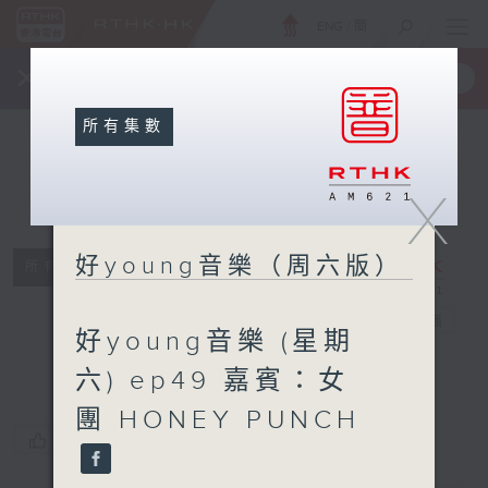
ENG
/
簡
×
全新 RTHK On The Go
取得
一手掌握 RTHK 電台、電視節目
所有集數
X
好young音樂（周六版）
所有集數
好young音樂
（周六版）
電台直播
好young音樂 (星期
六) ep49 嘉賓：女
團 HONEY PUNCH
您喜歡這個節目嗎?