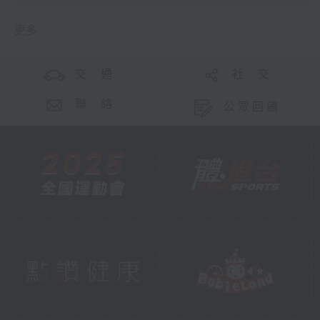
更多 ...
交 通
社 交
聯 絡
公眾回饋