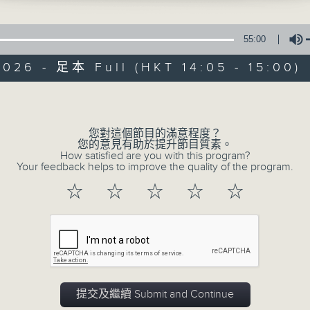
55:00
026 - 足本 Full (HKT 14:05 - 15:00)
Volume
01/08/2026
您對這個節目的滿意程度？
您的意見有助於提升節目質素。
How satisfied are you with this program?
好young音樂（周六版）
Your feedback helps to improve the quality of the program.
0
☆
☆
☆
☆
☆
seconds
00:00
of
1
01/08/2026 - 足本 Full (HKT 14:05 
hour,
50
minutes,
0
seconds
Volume
90%
0
提交及繼續 Submit and Continue
seconds
00:00
of