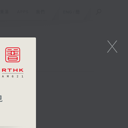
重溫
APPS
我們
ENG
/
簡
X
周六版）
見