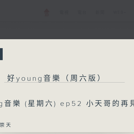
電視
電台
新聞
WEB+
所有集數
好young音樂（
好young音樂（周六版）
您喜歡這個節目嗎?
ng音樂 (星期六) ep52 小天哥的再
主持人：嚴崇天
崇天