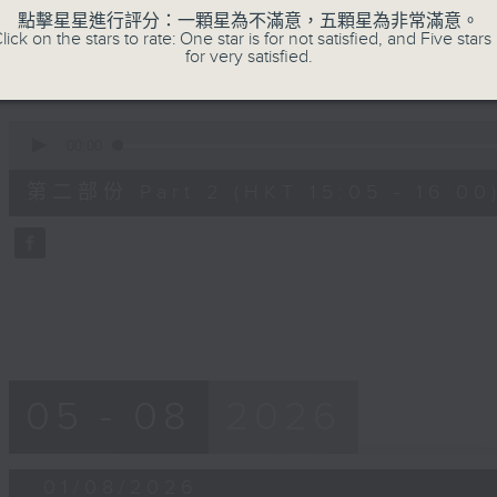
55
第一部份 Part 1 (HKT 14:05 - 15:00)
點擊星星進行評分：一顆星為不滿意，五顆星為非常滿意。
minutes,
lick on the stars to rate: One star is for not satisfied, and Five stars 
10
for very satisfied.
seconds
Volume
90%
0
seconds
00:00
of
55
第二部份 Part 2 (HKT 15:05 - 16:00
minutes,
10
seconds
Volume
90%
05 - 08
2026
01/08/2026