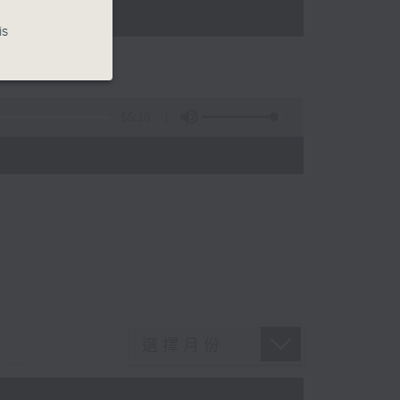
is
55:10
)