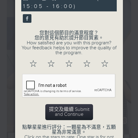
minutes,
15:05 - 16:00)
9
seconds
您對這個節目的滿意程度？
您的意見有助於提升節目質素。
How satisfied are you with this program?
Your feedback helps to improve the quality of
the program.
☆
☆
☆
☆
☆
提交及繼續 Submit
and Continue
點擊星星進行評分：一顆星為不滿意，五顆
星為非常滿意。
Click on the stars to rate: One star is for not