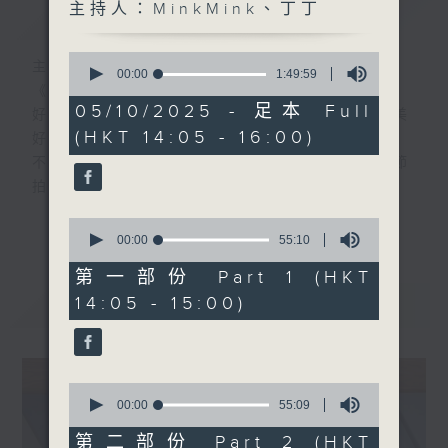
主持人：MinkMink、丁丁
簡介
GIST
0
主持人：MinkMink、丁丁
seconds
00:00
1:49:59
of
《好young音樂》 週日版
1
05/10/2025 - 足本 Full
好Young就是經典，經典就是好Young，美
hour,
(HKT 14:05 - 16:00)
49
好的週日時光，經典好歌時刻重溫，
minutes,
不一樣的好Young時代，一樣的經典心跳節
59
seconds
拍。
更多...
0
「好Young音樂人」走進直播室，與你分享
seconds
00:00
55:10
of
經典金曲的絕妙之處，訴說當年情。
55
第一部份 Part 1 (HKT
minutes,
最新
14:05 - 15:00)
LATEST
10
星期日下午2點，MinkMink跨越時空界限，
seconds
帶你感受經典音樂的青春魅力！
0
seconds
00:00
55:09
of
55
第二部份 Part 2 (HKT