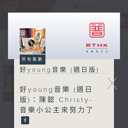
ENG
/
簡
×
全新 RTHK On The Go
取得
一手掌握 RTHK 電台、電視節目
所有集數
好young音樂 (週日版)
X
好young音樂
(週日版)
電台直播
好young音樂 (週日
所有集數
版)：陳懿 Christy-
音樂小公主來努力了
您喜歡這個節目嗎?