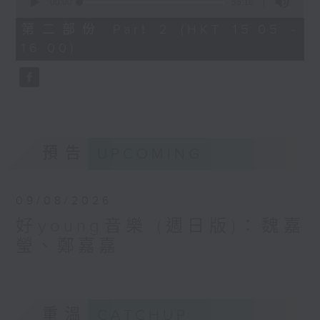
seconds
00:00
55:10
of
55
第二部份 Part 2 (HKT 15:05 -
minutes,
16:00)
10
seconds
預告
UPCOMING
09/08/2026
好young音樂 (週日版)：魏嘉
瑩、鄭嘉嘉
重溫
CATCHUP