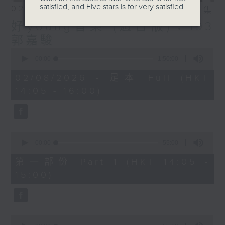
satisfied, and Five stars is for very satisfied.
02/08/2026
相片集
好young音樂 (週日版)：193
郭嘉駿
0
seconds
00:00
1:50:00
of
1
02/08/2026 - 足本 Full (HKT
hour,
14:05 - 16:00)
50
minutes,
0
seconds
0
seconds
00:00
55:00
of
55
第一部份 Part 1 (HKT 14:05 -
minutes,
15:00)
0
seconds
0