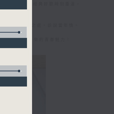
美好的週日時光，經典好歌時刻重溫，
。
經典金曲的絕妙之處，訴說當年情。
，帶你感受經典音樂的青春魅力！