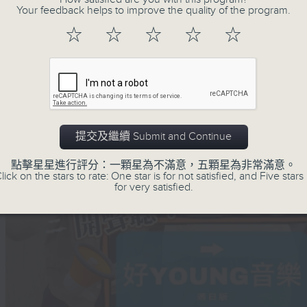
Your feedback helps to improve the quality of the program.
☆
☆
☆
☆
☆
提交及繼續 Submit and Continue
點擊星星進行評分：一顆星為不滿意，五顆星為非常滿意。
lick on the stars to rate: One star is for not satisfied, and Five stars 
for very satisfied.