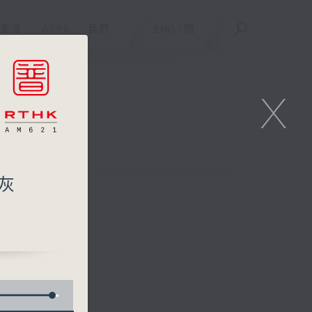
重溫
APPS
我們
ENG
/
簡
X
日版)
筆灰