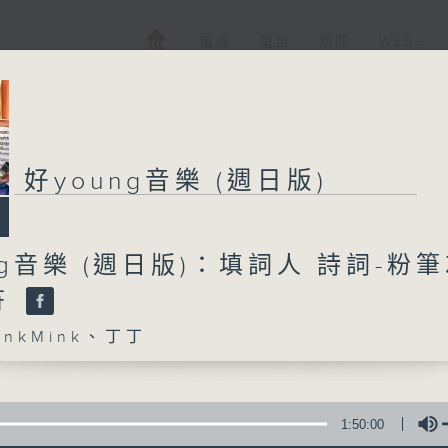
電視
電台
新聞
WEB+
好young音樂 (週日版)
好young音樂 (週
ng音樂 (週日版)：填詞人 詩詞-粉
所有集數
符
您喜歡這個節目嗎?
nkMink、丁丁
主持人：MinkMink、丁丁
1:50:00
《好young音樂》 週日版