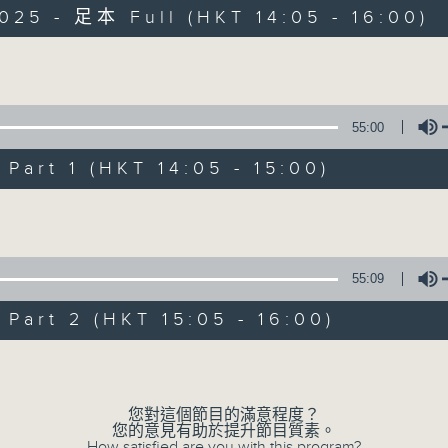
025 - 足本 Full (HKT 14:05 - 16:00)
好Young就是經典，經典就是好Young，
不一樣的好Young時代，一樣的經典心跳節拍
Volume
「好Young音樂人」走進直播室，與你分享
55:00
星期日下午2點，MinkMink跨越時空界限
art 1 (HKT 14:05 - 15:00)
Volume
55:09
art 2 (HKT 15:05 - 16:00)
Volume
您對這個節目的滿意程度？
您的意見有助於提升節目質素。
How satisfied are you with this program?