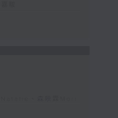
郭嘉駿
atalie、森映霖Mori