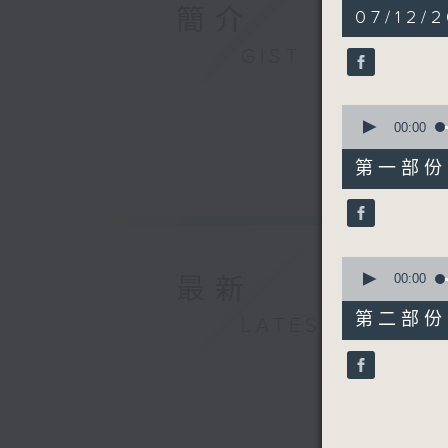
1
簡介
07/12/2
hour,
50
GIST
minutes,
0
seconds
90%
0
seconds
00:00
of
55
第一部份 P
minutes,
0
seconds
90%
0
seconds
00:00
最新
of
55
第二部份 P
LATEST
minutes,
9
seconds
90%