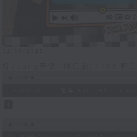
02/08/2026
好young音樂 (週日版)：193 郭
0
seconds
00:00
of
1
02/08/2026 - 足本 Full (HKT 14:05 
hour,
50
minutes,
0
seconds
Volume
90%
0
seconds
00:00
of
55