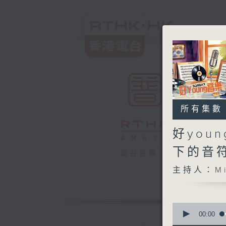
所有集數
好you
下的音
電台直播
主持人：Mi
0
seconds
00:00
of