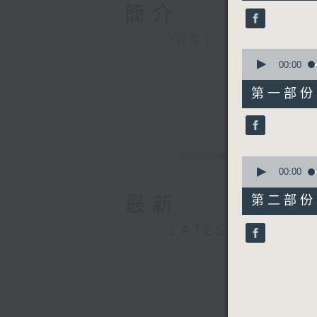
50
簡介
minutes,
0
seconds
GIST
90%
0
seconds
00:00
of
55
第一部份 P
minutes,
10
seconds
90%
0
seconds
00:00
of
55
最新
第二部份 P
minutes,
10
LATEST
seconds
90%