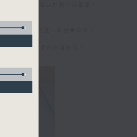
美好的週日時光，經典好歌時刻重溫，
。
經典金曲的絕妙之處，訴說當年情。
，帶你感受經典音樂的青春魅力！