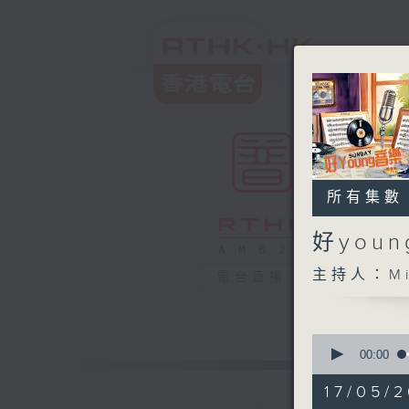
所有集數
好you
主持人：Mi
電台直播
0
seconds
00:00
of
1
17/05/2
hour,