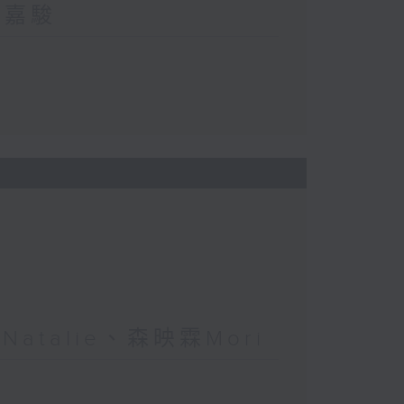
郭嘉駿
atalie、森映霖Mori