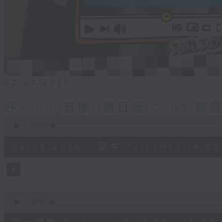
02/08/2026
好young音樂 (週日版)：193 郭
0
seconds
00:00
of
1
02/08/2026 - 足本 Full (HKT 14:05 
hour,
50
minutes,
0
seconds
Volume
90%
0
seconds
00:00
of
55