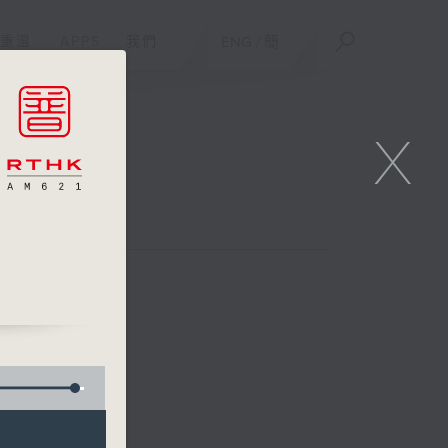
重溫
APPS
我們
ENG
/
簡
X
日版)