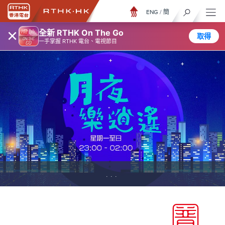
ENG
/
簡
×
全新 RTHK On The Go
取得
一手掌握 RTHK 電台、電視節目
...