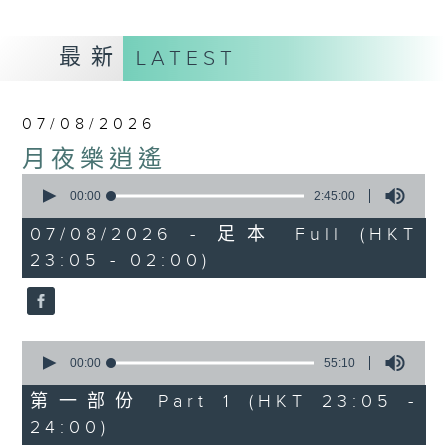
最新
LATEST
07/08/2026
月夜樂逍遙
0
seconds
00:00
2:45:00
of
2
07/08/2026 - 足本 Full (HKT
hours,
23:05 - 02:00)
45
minutes,
0
seconds
0
seconds
00:00
55:10
of
55
第一部份 Part 1 (HKT 23:05 -
minutes,
24:00)
10
seconds