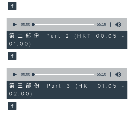
0
seconds
00:00
55:19
of
55
第二部份 Part 2 (HKT 00:05 -
minutes,
01:00)
19
seconds
0
seconds
00:00
55:10
of
55
第三部份 Part 3 (HKT 01:05 -
minutes,
02:00)
10
seconds