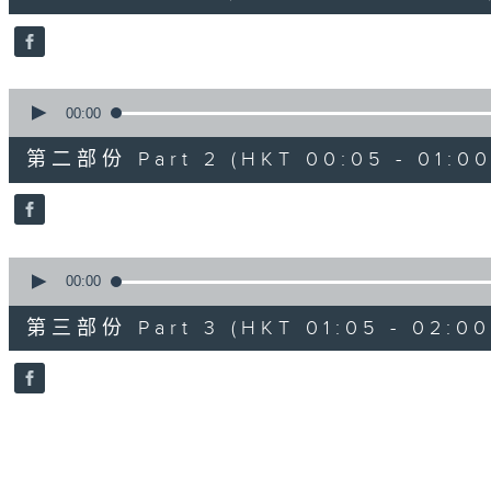
0
seconds
Volume
90%
0
seconds
00:00
of
55
第二部份 Part 2 (HKT 00:05 - 01:00
minutes,
9
seconds
Volume
90%
0
seconds
00:00
of
55
第三部份 Part 3 (HKT 01:05 - 02:00
minutes,
9
seconds
Volume
90%