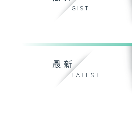
GIST
最新
LATEST