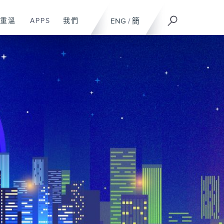
重溫
APPS
我們
ENG
/
簡