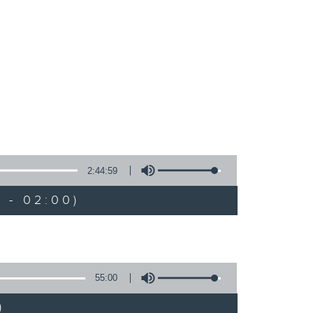
2:44:59
 - 02:00)
55:00
)