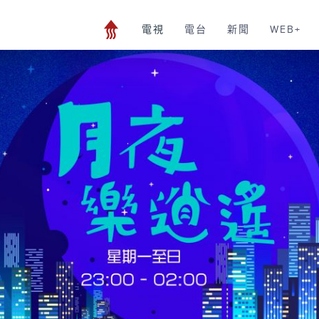
電視
電台
新聞
WEB+