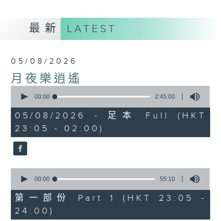
最新
LATEST
05/08/2026
月夜樂逍遙
0
seconds
00:00
2:45:00
of
2
05/08/2026 - 足本 Full (HKT
hours,
23:05 - 02:00)
45
minutes,
0
seconds
0
seconds
00:00
55:10
of
55
第一部份 Part 1 (HKT 23:05 -
minutes,
24:00)
10
seconds