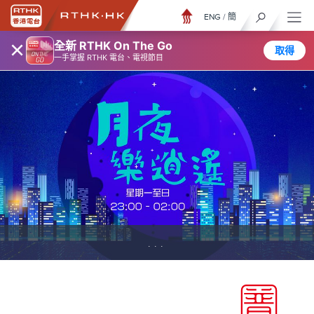
ENG
/
簡
×
全新 RTHK On The Go
取得
一手掌握 RTHK 電台、電視節目
...