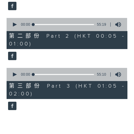
0
seconds
00:00
55:19
of
55
第二部份 Part 2 (HKT 00:05 -
minutes,
01:00)
19
seconds
0
seconds
00:00
55:10
of
55
第三部份 Part 3 (HKT 01:05 -
minutes,
02:00)
10
seconds