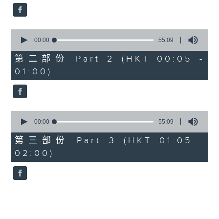
0
seconds
00:00
55:09
of
55
第二部份 Part 2 (HKT 00:05 -
minutes,
01:00)
9
seconds
0
seconds
00:00
55:09
of
55
第三部份 Part 3 (HKT 01:05 -
minutes,
02:00)
9
seconds