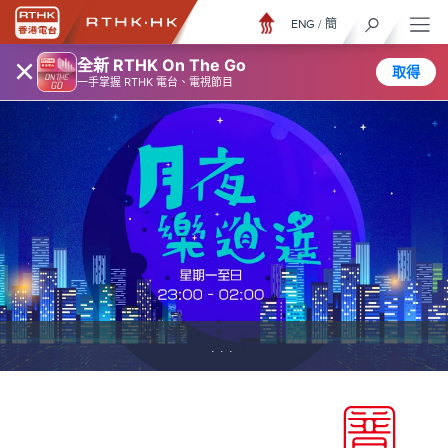
ENG
/
簡
×
全新 RTHK On The Go
取得
一手掌握 RTHK 電台、電視節目
...