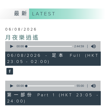
最新
LATEST
06/08/2026
月夜樂逍遙
0
seconds
00:00
2:44:59
of
2
06/08/2026 - 足本 Full (HKT
hours,
23:05 - 02:00)
44
minutes,
59
seconds
0
seconds
00:00
55:00
of
55
第一部份 Part 1 (HKT 23:05 -
minutes,
24:00)
0
seconds