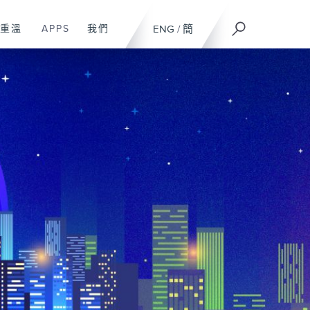
重溫
APPS
我們
ENG
/
簡