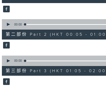
0
seconds
Volume
90%
0
seconds
00:00
of
55
第二部份 Part 2 (HKT 00:05 - 01:00
minutes,
9
seconds
Volume
90%
0
seconds
00:00
of
55
第三部份 Part 3 (HKT 01:05 - 02:00
minutes,
9
seconds
Volume
90%