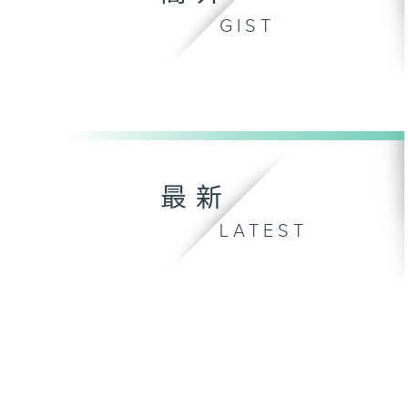
GIST
最新
LATEST