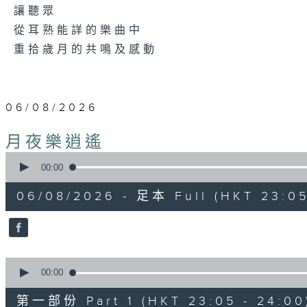
讓聽眾
從耳熟能詳的樂曲中
重拾歲月的共鳴及感動
06/08/2026
月夜樂逍遙
0
seconds
00:00
of
2
06/08/2026 - 足本 Full (HKT 23:05
hours,
44
minutes,
59
seconds
Volume
90%
0
seconds
00:00
of
55
第一部份 Part 1 (HKT 23:05 - 24:00
minutes,