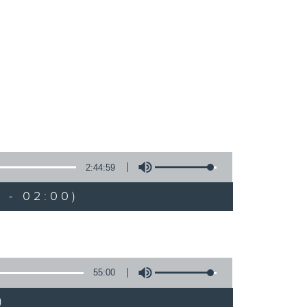
2:44:59
 - 02:00)
55:00
)