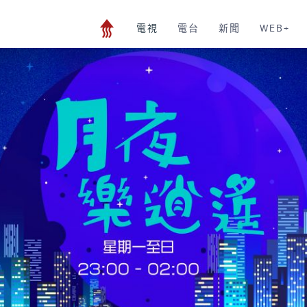
電視
電台
新聞
WEB+