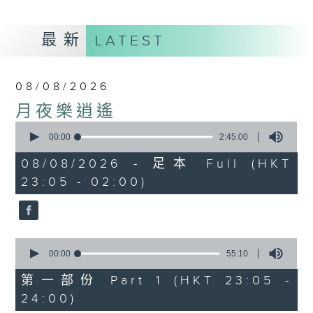
最新
LATEST
08/08/2026
月夜樂逍遙
0
seconds
00:00
2:45:00
of
2
08/08/2026 - 足本 Full (HKT
hours,
23:05 - 02:00)
45
minutes,
0
seconds
0
seconds
00:00
55:10
of
55
第一部份 Part 1 (HKT 23:05 -
minutes,
24:00)
10
seconds