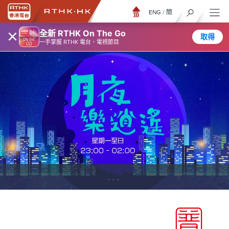
ENG
/
簡
×
全新 RTHK On The Go
取得
一手掌握 RTHK 電台、電視節目
...