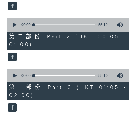
0
seconds
00:00
55:19
of
55
第二部份 Part 2 (HKT 00:05 -
minutes,
01:00)
19
seconds
0
seconds
00:00
55:10
of
55
第三部份 Part 3 (HKT 01:05 -
minutes,
02:00)
10
seconds