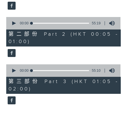
0
seconds
00:00
55:19
of
55
第二部份 Part 2 (HKT 00:05 -
minutes,
01:00)
19
seconds
0
seconds
00:00
55:10
of
55
第三部份 Part 3 (HKT 01:05 -
minutes,
02:00)
10
seconds