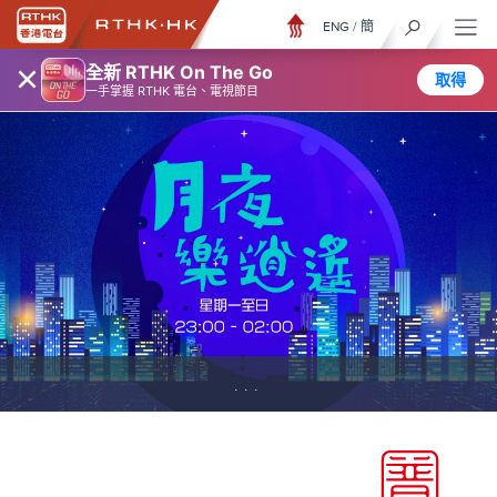
ENG
/
簡
×
全新 RTHK On The Go
取得
一手掌握 RTHK 電台、電視節目
...