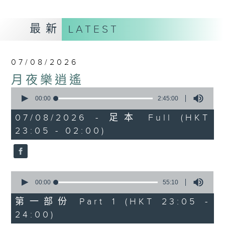
最新
LATEST
07/08/2026
月夜樂逍遙
0
seconds
00:00
2:45:00
of
2
07/08/2026 - 足本 Full (HKT
hours,
23:05 - 02:00)
45
minutes,
0
seconds
0
seconds
00:00
55:10
of
55
第一部份 Part 1 (HKT 23:05 -
minutes,
24:00)
10
seconds