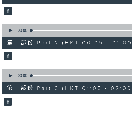
10
seconds
Volume
90%
0
seconds
00:00
of
55
第二部份 Part 2 (HKT 00:05 - 01:00
minutes,
19
seconds
Volume
90%
0
seconds
00:00
of
55
第三部份 Part 3 (HKT 01:05 - 02:00
minutes,
10
seconds
Volume
90%