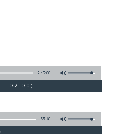
2:45:00
 - 02:00)
55:10
)