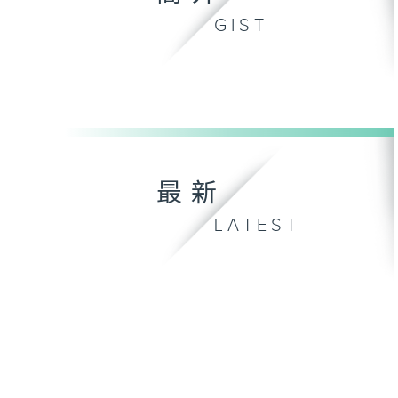
GIST
最新
LATEST