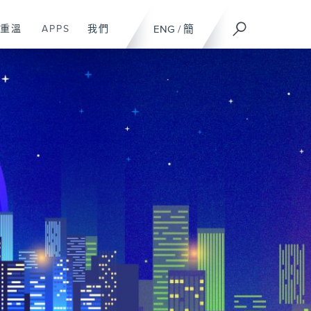
重溫
APPS
我們
ENG
/
簡