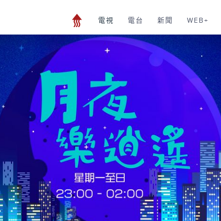
電視
電台
新聞
WEB+