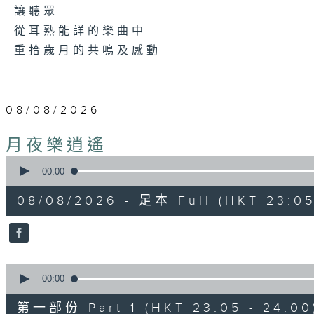
讓聽眾
從耳熟能詳的樂曲中
重拾歲月的共鳴及感動
08/08/2026
月夜樂逍遙
0
seconds
00:00
of
2
08/08/2026 - 足本 Full (HKT 23:05
hours,
45
minutes,
0
seconds
Volume
90%
0
seconds
00:00
of
55
第一部份 Part 1 (HKT 23:05 - 24:00
minutes,