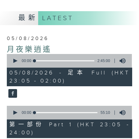
最新
LATEST
05/08/2026
月夜樂逍遙
0
seconds
00:00
2:45:00
of
2
05/08/2026 - 足本 Full (HKT
hours,
23:05 - 02:00)
45
minutes,
0
seconds
0
seconds
00:00
55:10
of
55
第一部份 Part 1 (HKT 23:05 -
minutes,
24:00)
10
seconds