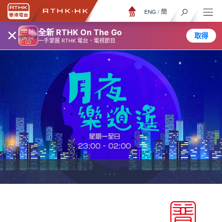
ENG
/
簡
×
全新 RTHK On The Go
取得
一手掌握 RTHK 電台、電視節目
...