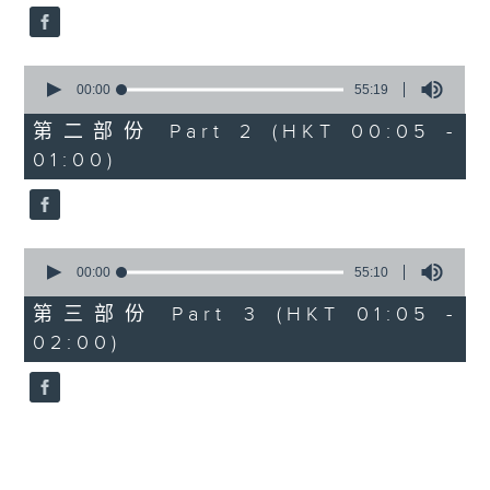
0
seconds
00:00
55:19
of
55
第二部份 Part 2 (HKT 00:05 -
minutes,
01:00)
19
seconds
0
seconds
00:00
55:10
of
55
第三部份 Part 3 (HKT 01:05 -
minutes,
02:00)
10
seconds