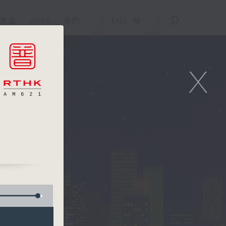
重溫
APPS
我們
ENG
/
簡
X