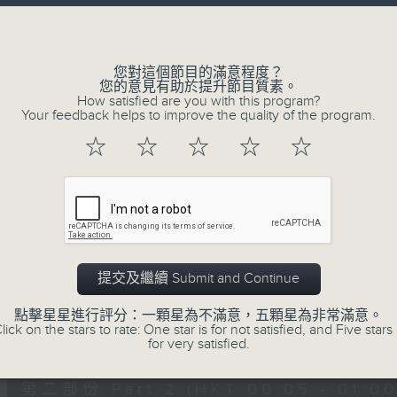
讓聽眾
Volume
從耳熟能詳的樂曲中
重拾歲月的共鳴及感動
您對這個節目的滿意程度？
您的意見有助於提升節目質素。
How satisfied are you with this program?
Your feedback helps to improve the quality of the program.
08/08/2026
☆
☆
☆
☆
☆
月夜樂逍遙
0
seconds
00:00
of
55
08/08/2026 - 第一部份 Part 1 (HKT 
minutes,
0
提交及繼續 Submit and Continue
seconds
Volume
90%
點擊星星進行評分：一顆星為不滿意，五顆星為非常滿意。
lick on the stars to rate: One star is for not satisfied, and Five stars 
0
for very satisfied.
seconds
00:00
of
55
第二部份 Part 2 (HKT 00:05 - 01:00
minutes,