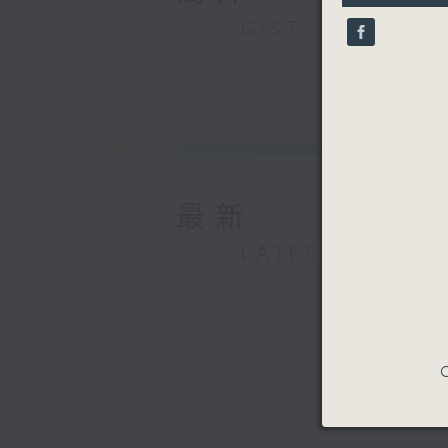
10
GIST
seconds
90%
最新
LATEST
C