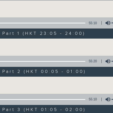
讓聽眾從耳熟能詳的樂曲中重拾歲月的共鳴及感
Volume
55:10
art 1 (HKT 23:05 - 24:00)
Volume
月夜樂逍遙
所有集數
55:20
art 2 (HKT 00:05 - 01:00)
您喜歡這個節目嗎?
Volume
主持人：--
55:10
每晚的約定時間 深夜11點
art 3 (HKT 01:05 - 02:00)
每晚的約定地點 香港電台普通話台