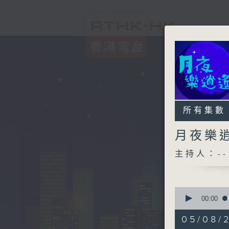
所有集數
月夜樂
主持人：--
0
seconds
00:00
of
2
05/08/
hours,