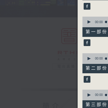
45
minutes,
0
seconds
90%
0
seconds
00:00
of
55
第一部份 P
minutes,
10
seconds
90%
0
seconds
00:00
of
55
電台直播
第二部份 P
minutes,
20
seconds
90%
0
seconds
00:00
of
55
簡介
第三部份 P
minutes,