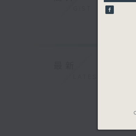
10
GIST
seconds
90%
最新
LATEST
C