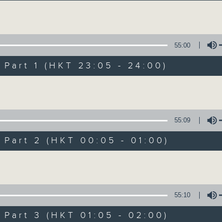
讓聽眾從耳熟能詳的樂曲中重拾歲月的共鳴及感
Volume
55:00
art 1 (HKT 23:05 - 24:00)
Volume
月夜樂逍遙
所有集數
55:09
art 2 (HKT 00:05 - 01:00)
您喜歡這個節目嗎?
Volume
主持人：--
55:10
每晚的約定時間 深夜11點
art 3 (HKT 01:05 - 02:00)
每晚的約定地點 香港電台普通話台