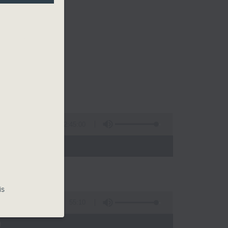
2:45:00
 - 02:00)
is
55:10
)