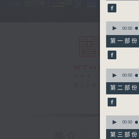
45
minutes,
0
seconds
90%
0
seconds
00:00
of
55
第一部份 P
minutes,
0
seconds
90%
0
seconds
00:00
of
55
電台直播
第二部份 P
minutes,
9
seconds
90%
0
seconds
00:00
of
55
簡介
第三部份 P
minutes,