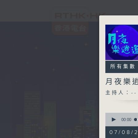
所有集數
月夜樂
主持人：--
0
seconds
00:00
of
2
07/08/
hours,