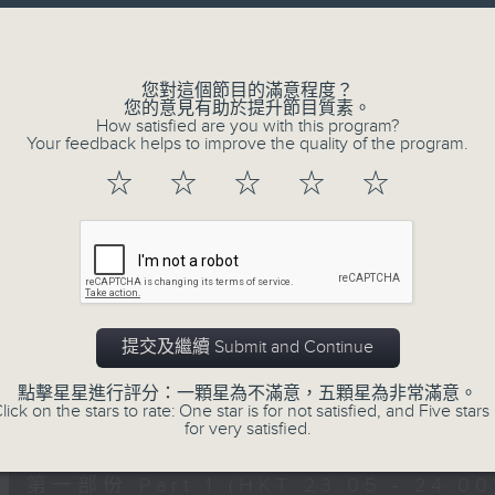
讓聽眾
Volume
從耳熟能詳的樂曲中
重拾歲月的共鳴及感動
您對這個節目的滿意程度？
您的意見有助於提升節目質素。
How satisfied are you with this program?
Your feedback helps to improve the quality of the program.
05/08/2026
☆
☆
☆
☆
☆
月夜樂逍遙
0
seconds
00:00
of
2
05/08/2026 - 足本 Full (HKT 23:05
hours,
45
提交及繼續 Submit and Continue
minutes,
0
點擊星星進行評分：一顆星為不滿意，五顆星為非常滿意。
seconds
Volume
lick on the stars to rate: One star is for not satisfied, and Five stars 
90%
0
for very satisfied.
seconds
00:00
of
55
第一部份 Part 1 (HKT 23:05 - 24:00
minutes,