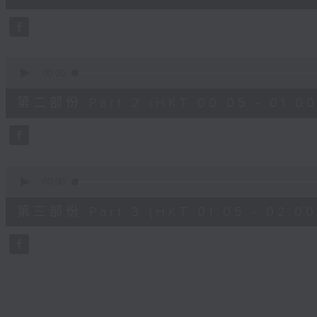
10
seconds
Volume
90%
0
seconds
00:00
of
55
第二部份 Part 2 (HKT 00:05 - 01:00
minutes,
19
seconds
Volume
90%
0
seconds
00:00
of
55
第三部份 Part 3 (HKT 01:05 - 02:00
minutes,
10
seconds
Volume
90%