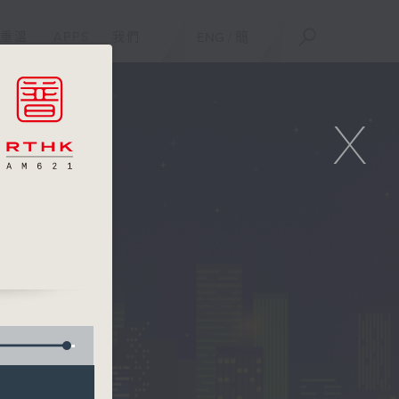
重溫
APPS
我們
ENG
/
簡
X