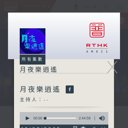
ENG
/
簡
×
全新 RTHK On The Go
取得
一手掌握 RTHK 電台、電視節目
X
所有集數
月夜樂逍遙
月夜樂逍遙
...
主持人：--
0
seconds
00:00
2:44:59
of
2