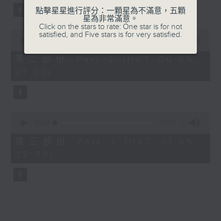
點擊星星進行評分：一顆星為不滿意，五顆
星為非常滿意。
Click on the stars to rate: One star is for not
0
satisfied, and Five stars is for very satisfied.
seconds
00:00
55:19
of
55
第二部份 Part 2 (HKT 00:05 -
minutes,
01:00)
19
seconds
0
seconds
00:00
55:10
of
55
第三部份 Part 3 (HKT 01:05 -
minutes,
02:00)
10
seconds