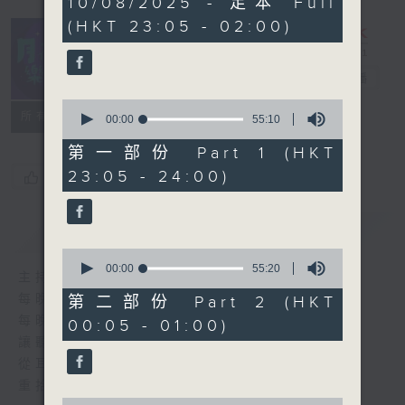
10/08/2025 - 足本 Full
hours,
(HKT 23:05 - 02:00)
44
minutes,
59
seconds
月夜樂逍遙
電台直播
0
所有集數
seconds
00:00
55:10
of
55
第一部份 Part 1 (HKT
minutes,
23:05 - 24:00)
您喜歡這個節目嗎?
10
seconds
簡介
GIST
0
seconds
00:00
55:20
主持人：--
of
55
每晚的約定時間 深夜11點
第二部份 Part 2 (HKT
minutes,
每晚的約定地點 香港電台普通話台
00:05 - 01:00)
20
seconds
讓聽眾
從耳熟能詳的樂曲中
重拾歲月的共鳴及感動
0