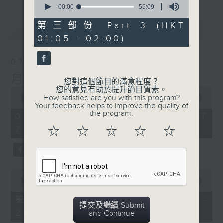
seconds
00:00
55:09
of
55
第三部份 Part 3 (HKT
最新
LATEST
minutes,
01:05 - 02:00)
9
seconds
07/08/2026
月夜樂逍遙
您對這個節目的滿意程度？
您的意見有助於提升節目質素。
0
How satisfied are you with this program?
seconds
00:00
2:45:00
Your feedback helps to improve the quality of
of
the program.
2
07/08/2026 - 足本 Full (HKT
hours,
23:05 - 02:00)
☆
☆
☆
☆
☆
45
minutes,
0
seconds
0
seconds
00:00
55:10
of
55
第一部份 Part 1 (HKT 23:05 -
minutes,
提交及繼續 Submit
24:00)
10
and Continue
seconds