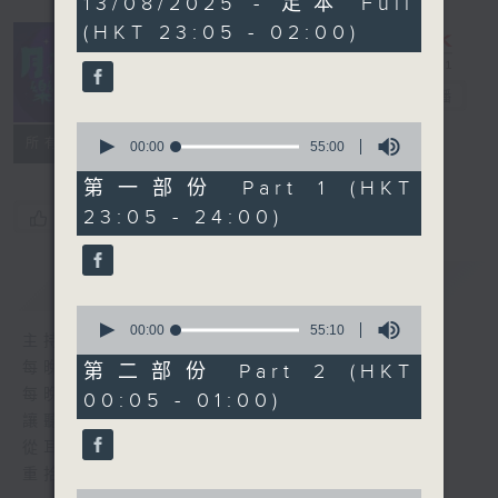
13/08/2025 - 足本 Full
hours,
(HKT 23:05 - 02:00)
44
minutes,
59
seconds
月夜樂逍遙
電台直播
0
所有集數
seconds
00:00
55:00
of
55
第一部份 Part 1 (HKT
minutes,
23:05 - 24:00)
您喜歡這個節目嗎?
0
seconds
簡介
GIST
0
seconds
00:00
55:10
主持人：--
of
55
每晚的約定時間 深夜11點
第二部份 Part 2 (HKT
minutes,
每晚的約定地點 香港電台普通話台
00:05 - 01:00)
10
seconds
讓聽眾
從耳熟能詳的樂曲中
重拾歲月的共鳴及感動
0