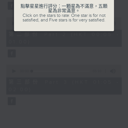
點擊星星進行評分：一顆星為不滿意，五顆
星為非常滿意。
Click on the stars to rate: One star is for not
0
satisfied, and Five stars is for very satisfied.
seconds
00:00
55:19
of
55
第二部份 Part 2 (HKT 00:05 -
minutes,
01:00)
19
seconds
0
seconds
00:00
55:10
of
55
第三部份 Part 3 (HKT 01:05 -
minutes,
02:00)
10
seconds