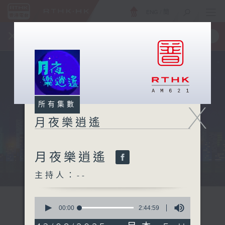
ENG
/
簡
×
全新 RTHK On The Go
取得
一手掌握 RTHK 電台、電視節目
X
所有集數
月夜樂逍遙
月夜樂逍遙
...
主持人：--
0
seconds
00:00
2:44:59
of
2