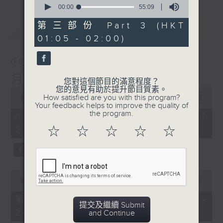
seconds
00:00
55:09
of
55
第三部份 Part 3 (HKT
最新
LATEST
minutes,
01:05 - 02:00)
9
seconds
08/08/2026
月夜樂逍遙
您對這個節目的滿意程度？
您的意見有助於提升節目質素。
0
How satisfied are you with this program?
seconds
00:00
2:45:00
Your feedback helps to improve the quality of
of
the program.
2
08/08/2026 - 足本 Full (HKT
hours,
23:05 - 02:00)
☆
☆
☆
☆
☆
45
minutes,
0
seconds
0
seconds
00:00
55:10
of
55
第一部份 Part 1 (HKT 23:05 -
minutes,
提交及繼續 Submit
24:00)
10
and Continue
seconds