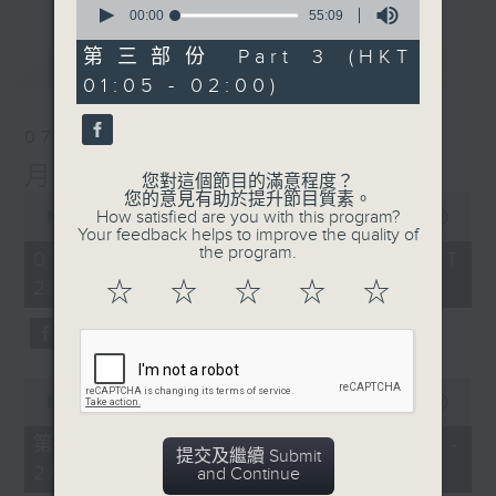
seconds
00:00
55:09
of
55
第三部份 Part 3 (HKT
最新
LATEST
minutes,
01:05 - 02:00)
9
seconds
07/08/2026
月夜樂逍遙
您對這個節目的滿意程度？
您的意見有助於提升節目質素。
0
How satisfied are you with this program?
seconds
00:00
2:45:00
Your feedback helps to improve the quality of
of
the program.
2
07/08/2026 - 足本 Full (HKT
hours,
23:05 - 02:00)
☆
☆
☆
☆
☆
45
minutes,
0
seconds
0
seconds
00:00
55:10
of
55
第一部份 Part 1 (HKT 23:05 -
minutes,
提交及繼續 Submit
24:00)
10
and Continue
seconds