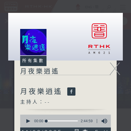
ENG
/
簡
×
全新 RTHK On The Go
取得
一手掌握 RTHK 電台、電視節目
X
所有集數
月夜樂逍遙
月夜樂逍遙
...
主持人：--
0
seconds
00:00
2:44:59
of
2