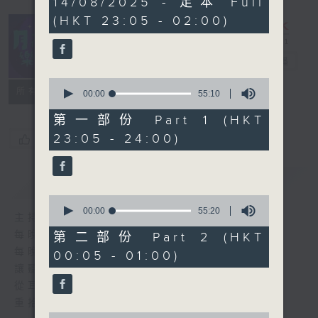
14/08/2025 - 足本 Full
hours,
(HKT 23:05 - 02:00)
44
minutes,
59
seconds
月夜樂逍遙
電台直播
0
所有集數
seconds
00:00
55:10
of
55
第一部份 Part 1 (HKT
minutes,
23:05 - 24:00)
您喜歡這個節目嗎?
10
seconds
簡介
GIST
0
seconds
00:00
55:20
主持人：--
of
55
每晚的約定時間 深夜11點
第二部份 Part 2 (HKT
minutes,
每晚的約定地點 香港電台普通話台
00:05 - 01:00)
20
seconds
讓聽眾
從耳熟能詳的樂曲中
重拾歲月的共鳴及感動
0