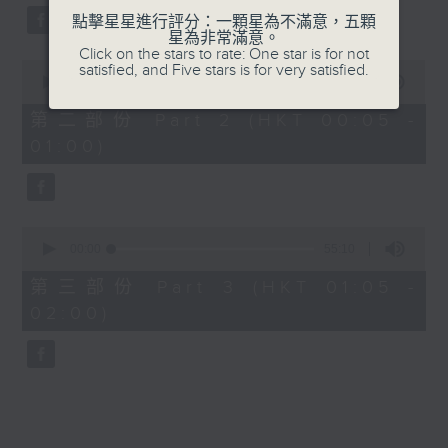
點擊星星進行評分：一顆星為不滿意，五顆
星為非常滿意。
Click on the stars to rate: One star is for not
0
satisfied, and Five stars is for very satisfied.
seconds
00:00
55:19
of
55
第二部份 Part 2 (HKT 00:05 -
minutes,
01:00)
19
seconds
0
seconds
00:00
55:10
of
55
第三部份 Part 3 (HKT 01:05 -
minutes,
02:00)
10
seconds