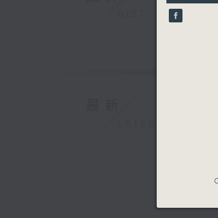
10
GIST
seconds
90%
最新
LATEST
C