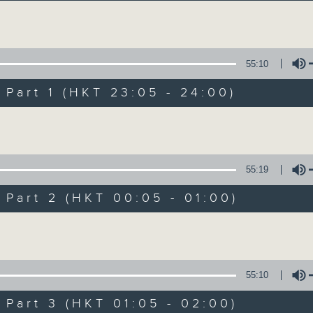
讓聽眾從耳熟能詳的樂曲中重拾歲月的共鳴及感
Volume
55:10
art 1 (HKT 23:05 - 24:00)
Volume
月夜樂逍遙
所有集數
55:19
art 2 (HKT 00:05 - 01:00)
您喜歡這個節目嗎?
Volume
主持人：--
55:10
每晚的約定時間 深夜11點
art 3 (HKT 01:05 - 02:00)
每晚的約定地點 香港電台普通話台