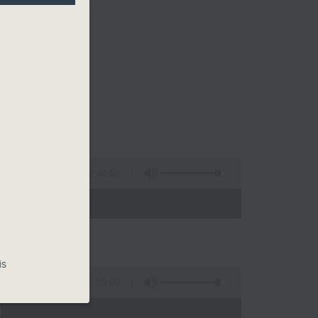
2:44:59
 - 02:00)
is
55:00
)