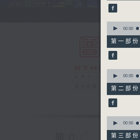
45
minutes,
0
seconds
90%
0
seconds
00:00
of
55
第一部份 P
minutes,
10
seconds
90%
0
seconds
00:00
of
55
電台直播
第二部份 P
minutes,
19
seconds
90%
0
seconds
00:00
of
55
簡介
第三部份 P
minutes,