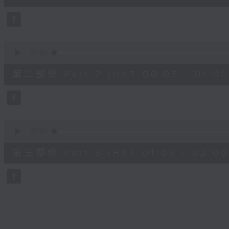
0
seconds
Volume
90%
0
seconds
00:00
of
55
第二部份 Part 2 (HKT 00:05 - 01:00
minutes,
9
seconds
Volume
90%
0
seconds
00:00
of
55
第三部份 Part 3 (HKT 01:05 - 02:00
minutes,
9
seconds
Volume
90%