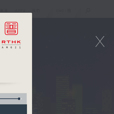
重溫
APPS
我們
ENG
/
簡
X