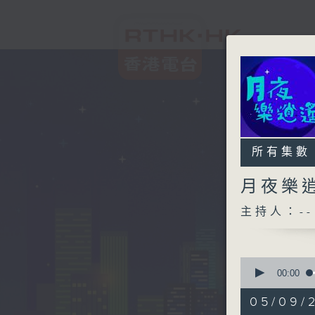
所有集數
月夜樂
主持人：--
0
seconds
00:00
of
2
05/09/
hours,