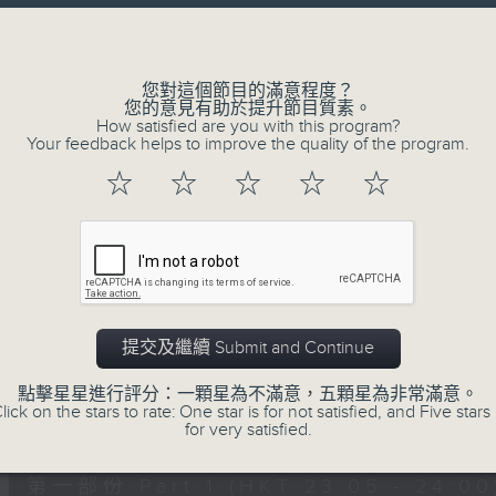
讓聽眾
Volume
從耳熟能詳的樂曲中
重拾歲月的共鳴及感動
您對這個節目的滿意程度？
您的意見有助於提升節目質素。
How satisfied are you with this program?
Your feedback helps to improve the quality of the program.
06/08/2026
☆
☆
☆
☆
☆
月夜樂逍遙
0
seconds
00:00
of
2
06/08/2026 - 足本 Full (HKT 23:05
hours,
44
提交及繼續 Submit and Continue
minutes,
59
點擊星星進行評分：一顆星為不滿意，五顆星為非常滿意。
seconds
Volume
lick on the stars to rate: One star is for not satisfied, and Five stars 
90%
0
for very satisfied.
seconds
00:00
of
55
第一部份 Part 1 (HKT 23:05 - 24:00
minutes,