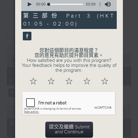
seconds
00:00
55:09
of
55
第三部份 Part 3 (HKT
最新
LATEST
minutes,
01:05 - 02:00)
9
seconds
06/08/2026
月夜樂逍遙
您對這個節目的滿意程度？
您的意見有助於提升節目質素。
0
How satisfied are you with this program?
seconds
00:00
2:44:59
Your feedback helps to improve the quality of
of
the program.
2
06/08/2026 - 足本 Full (HKT
hours,
23:05 - 02:00)
☆
☆
☆
☆
☆
44
minutes,
59
seconds
0
seconds
00:00
55:00
of
55
第一部份 Part 1 (HKT 23:05 -
minutes,
提交及繼續 Submit
24:00)
0
and Continue
seconds