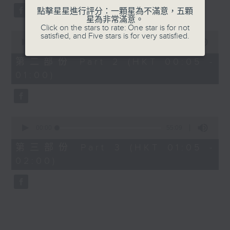
點擊星星進行評分：一顆星為不滿意，五顆
星為非常滿意。
Click on the stars to rate: One star is for not
0
satisfied, and Five stars is for very satisfied.
seconds
00:00
55:09
of
55
第二部份 Part 2 (HKT 00:05 -
minutes,
01:00)
9
seconds
0
seconds
00:00
55:09
of
55
第三部份 Part 3 (HKT 01:05 -
minutes,
02:00)
9
seconds