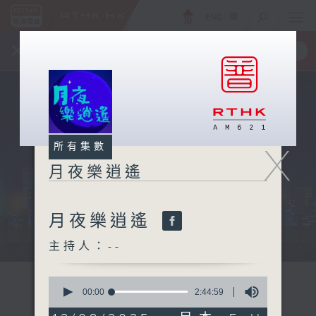
ENG
/
簡
×
全新 RTHK On The Go
取得
一手掌握 RTHK 電台、電視節目
X
所有集數
月夜樂逍遙
月夜樂逍遙
...
主持人：--
0
seconds
00:00
2:44:59
of
2