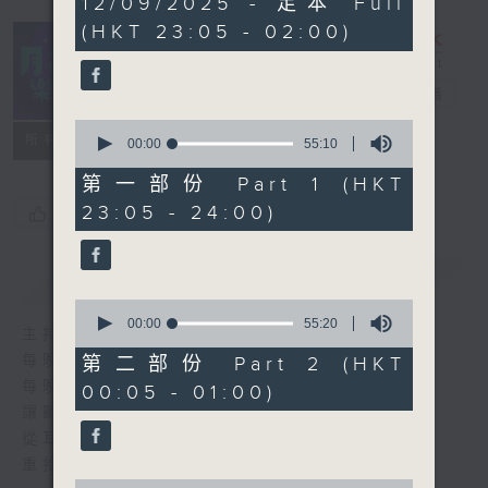
12/09/2025 - 足本 Full
hours,
(HKT 23:05 - 02:00)
44
minutes,
59
seconds
月夜樂逍遙
電台直播
0
所有集數
seconds
00:00
55:10
of
55
第一部份 Part 1 (HKT
minutes,
23:05 - 24:00)
您喜歡這個節目嗎?
10
seconds
簡介
GIST
0
seconds
00:00
55:20
主持人：--
of
55
每晚的約定時間 深夜11點
第二部份 Part 2 (HKT
minutes,
每晚的約定地點 香港電台普通話台
00:05 - 01:00)
20
seconds
讓聽眾
從耳熟能詳的樂曲中
重拾歲月的共鳴及感動
0