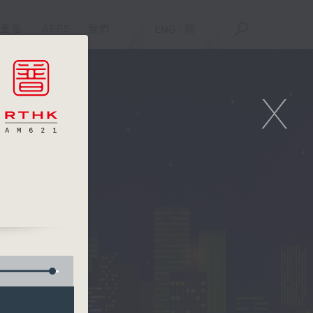
重溫
APPS
我們
ENG
/
簡
X