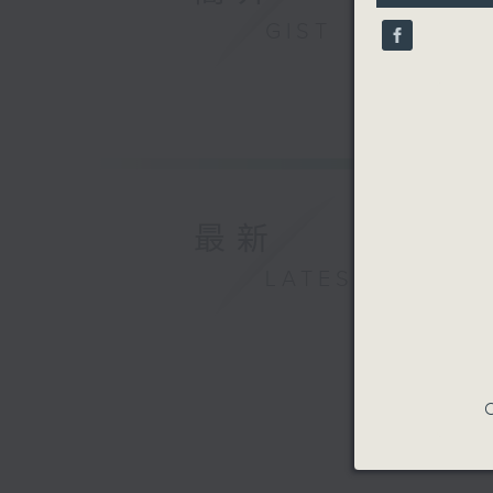
9
GIST
seconds
90%
最新
LATEST
C