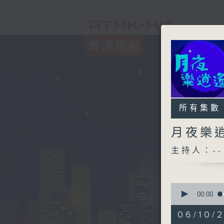
所有集數
月夜樂
主持人：--
0
seconds
00:00
of
2
06/10/
hours,