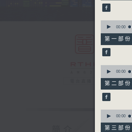
44
minutes,
59
seconds
90%
0
seconds
00:00
of
55
第一部份 P
minutes,
10
seconds
90%
0
seconds
00:00
of
55
電台直播
第二部份 P
minutes,
20
seconds
90%
0
seconds
00:00
of
55
簡介
第三部份 P
minutes,