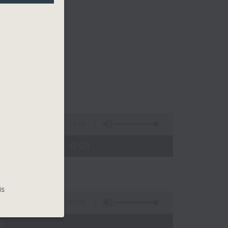
54:59
23:05 - 24:00)
is
55:00
)