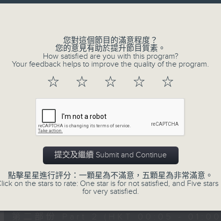
讓聽眾
Volume
從耳熟能詳的樂曲中
重拾歲月的共鳴及感動
您對這個節目的滿意程度？
您的意見有助於提升節目質素。
How satisfied are you with this program?
Your feedback helps to improve the quality of the program.
07/08/2026
☆
☆
☆
☆
☆
月夜樂逍遙
0
seconds
00:00
of
54
07/08/2026 - 第一部份 Part 1 (HKT 
minutes,
59
提交及繼續 Submit and Continue
seconds
Volume
90%
點擊星星進行評分：一顆星為不滿意，五顆星為非常滿意。
lick on the stars to rate: One star is for not satisfied, and Five stars 
0
for very satisfied.
seconds
00:00
of
55
第二部份 Part 2 (HKT 00:05 - 01:00
minutes,