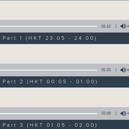
讓聽眾從耳熟能詳的樂曲中重拾歲月的共鳴及感
Volume
55:10
art 1 (HKT 23:05 - 24:00)
Volume
月夜樂逍遙
所有集數
55:20
art 2 (HKT 00:05 - 01:00)
您喜歡這個節目嗎?
Volume
主持人：--
55:09
每晚的約定時間 深夜11點
art 3 (HKT 01:05 - 02:00)
每晚的約定地點 香港電台普通話台