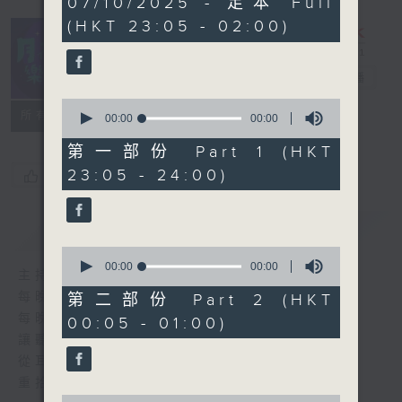
07/10/2025 - 足本 Full
seconds
(HKT 23:05 - 02:00)
月夜樂逍遙
電台直播
0
所有集數
seconds
00:00
00:00
of
0
第一部份 Part 1 (HKT
seconds
23:05 - 24:00)
您喜歡這個節目嗎?
簡介
GIST
0
seconds
00:00
00:00
主持人：--
of
0
每晚的約定時間 深夜11點
第二部份 Part 2 (HKT
seconds
每晚的約定地點 香港電台普通話台
00:05 - 01:00)
讓聽眾
從耳熟能詳的樂曲中
重拾歲月的共鳴及感動
0