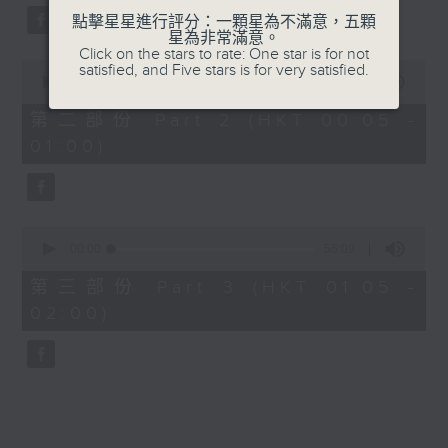
點擊星星進行評分：一顆星為不滿意，五顆
星為非常滿意。
Click on the stars to rate: One star is for not
0
satisfied, and Five stars is for very satisfied.
seconds
00:00
55:09
of
55
第二部份 Part 2 (HKT 00:05 -
minutes,
01:00)
9
seconds
0
seconds
00:00
55:09
of
55
第三部份 Part 3 (HKT 01:05 -
minutes,
02:00)
9
seconds