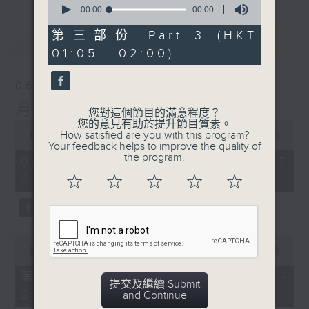
seconds
00:00
00:00
of
0
第三部份 Part 3 (HKT
最新
LATEST
seconds
01:05 - 02:00)
06/08/2026
月夜樂逍遙
您對這個節目的滿意程度？
您的意見有助於提升節目質素。
0
How satisfied are you with this program?
seconds
00:00
2:44:59
Your feedback helps to improve the quality of
of
the program.
2
06/08/2026 - 足本 Full (HKT
hours,
23:05 - 02:00)
☆
☆
☆
☆
☆
44
minutes,
59
seconds
0
seconds
00:00
55:00
of
55
第一部份 Part 1 (HKT 23:05 -
minutes,
提交及繼續 Submit
24:00)
0
and Continue
seconds