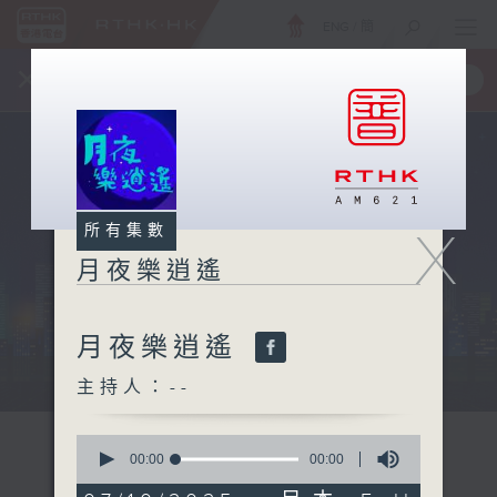
ENG
/
簡
×
全新 RTHK On The Go
取得
一手掌握 RTHK 電台、電視節目
X
所有集數
月夜樂逍遙
月夜樂逍遙
...
主持人：--
0
seconds
00:00
00:00
of
0