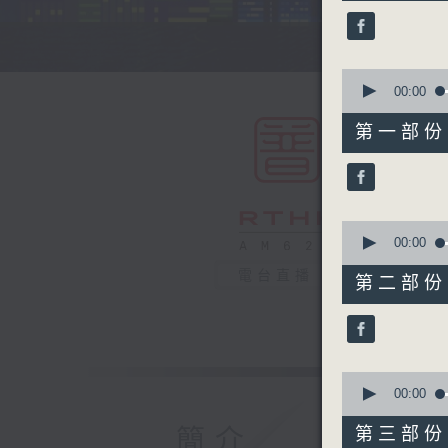
44
minutes,
59
seconds
90%
0
seconds
00:00
of
55
第一部份 P
minutes,
0
seconds
90%
0
seconds
00:00
of
55
電台直播
第二部份 P
minutes,
10
seconds
90%
0
seconds
00:00
of
55
簡介
第三部份 P
minutes,