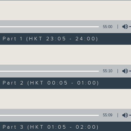
讓聽眾從耳熟能詳的樂曲中重拾歲月的共鳴及感
Volume
55:00
art 1 (HKT 23:05 - 24:00)
Volume
月夜樂逍遙
所有集數
55:10
art 2 (HKT 00:05 - 01:00)
您喜歡這個節目嗎?
Volume
主持人：--
55:09
每晚的約定時間 深夜11點
art 3 (HKT 01:05 - 02:00)
每晚的約定地點 香港電台普通話台