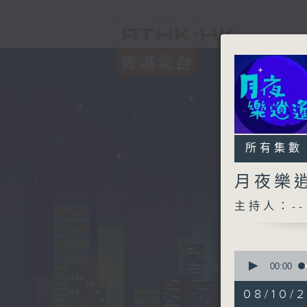
所有集數
月夜樂
主持人：--
0
seconds
00:00
of
2
08/10/
hours,