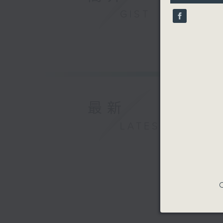
9
GIST
seconds
90%
最新
LATEST
C