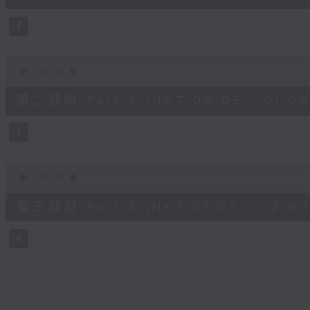
10
seconds
Volume
90%
0
seconds
00:00
of
55
第二部份 Part 2 (HKT 00:05 - 01:00
minutes,
19
seconds
Volume
90%
0
seconds
00:00
of
55
第三部份 Part 3 (HKT 01:05 - 02:00
minutes,
10
seconds
Volume
90%