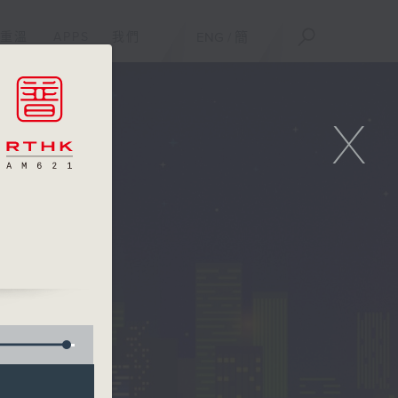
重溫
APPS
我們
ENG
/
簡
X