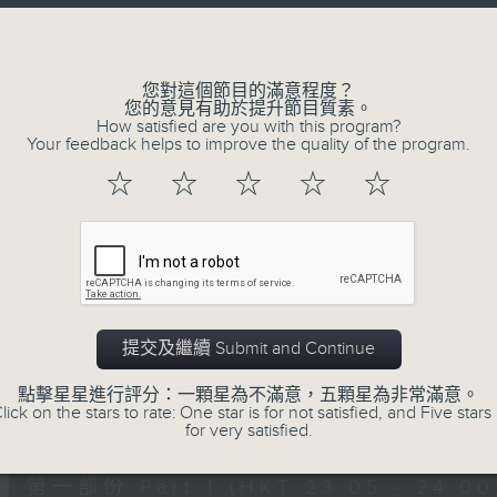
讓聽眾
Volume
從耳熟能詳的樂曲中
重拾歲月的共鳴及感動
您對這個節目的滿意程度？
您的意見有助於提升節目質素。
How satisfied are you with this program?
Your feedback helps to improve the quality of the program.
05/08/2026
☆
☆
☆
☆
☆
月夜樂逍遙
0
seconds
00:00
of
2
05/08/2026 - 足本 Full (HKT 23:05
hours,
45
提交及繼續 Submit and Continue
minutes,
0
點擊星星進行評分：一顆星為不滿意，五顆星為非常滿意。
seconds
Volume
lick on the stars to rate: One star is for not satisfied, and Five stars 
90%
0
for very satisfied.
seconds
00:00
of
55
第一部份 Part 1 (HKT 23:05 - 24:00
minutes,