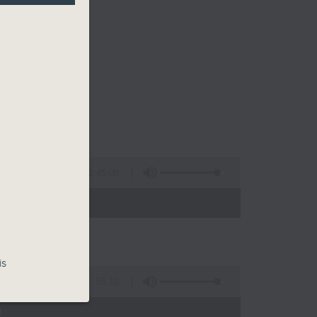
2:45:00
 - 02:00)
is
55:10
)