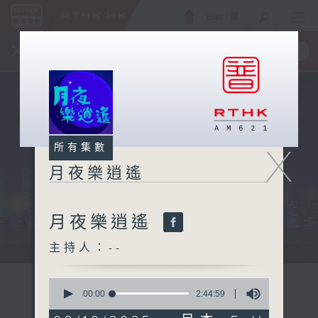
ENG
/
簡
×
全新 RTHK On The Go
取得
一手掌握 RTHK 電台、電視節目
X
所有集數
月夜樂逍遙
月夜樂逍遙
...
主持人：--
0
seconds
00:00
2:44:59
of
2