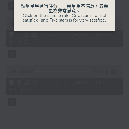
點擊星星進行評分：一顆星為不滿意，五顆
星為非常滿意。
Click on the stars to rate: One star is for not
0
satisfied, and Five stars is for very satisfied.
seconds
00:00
55:19
of
55
第二部份 Part 2 (HKT 00:05 -
minutes,
01:00)
19
seconds
0
seconds
00:00
55:10
of
55
第三部份 Part 3 (HKT 01:05 -
minutes,
02:00)
10
seconds