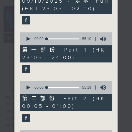
09/10/2025 - 足本 Full
hours,
(HKT 23:05 - 02:00)
44
minutes,
59
seconds
月夜樂逍遙
電台直播
0
所有集數
seconds
00:00
55:10
of
55
第一部份 Part 1 (HKT
minutes,
23:05 - 24:00)
您喜歡這個節目嗎?
10
seconds
簡介
GIST
0
seconds
00:00
55:19
主持人：--
of
55
每晚的約定時間 深夜11點
第二部份 Part 2 (HKT
minutes,
每晚的約定地點 香港電台普通話台
00:05 - 01:00)
19
seconds
讓聽眾
從耳熟能詳的樂曲中
重拾歲月的共鳴及感動
0