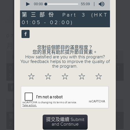
seconds
00:00
55:09
of
55
第三部份 Part 3 (HKT
最新
LATEST
minutes,
01:05 - 02:00)
9
seconds
07/08/2026
月夜樂逍遙
您對這個節目的滿意程度？
您的意見有助於提升節目質素。
0
How satisfied are you with this program?
seconds
00:00
2:45:00
Your feedback helps to improve the quality of
of
the program.
2
07/08/2026 - 足本 Full (HKT
hours,
23:05 - 02:00)
☆
☆
☆
☆
☆
45
minutes,
0
seconds
0
seconds
00:00
55:10
of
55
第一部份 Part 1 (HKT 23:05 -
minutes,
提交及繼續 Submit
24:00)
10
and Continue
seconds