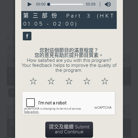
seconds
00:00
55:09
of
55
第三部份 Part 3 (HKT
最新
LATEST
minutes,
01:05 - 02:00)
9
seconds
06/08/2026
月夜樂逍遙
您對這個節目的滿意程度？
您的意見有助於提升節目質素。
0
How satisfied are you with this program?
seconds
00:00
2:44:59
Your feedback helps to improve the quality of
of
the program.
2
06/08/2026 - 足本 Full (HKT
hours,
23:05 - 02:00)
☆
☆
☆
☆
☆
44
minutes,
59
seconds
0
seconds
00:00
55:00
of
55
第一部份 Part 1 (HKT 23:05 -
minutes,
提交及繼續 Submit
24:00)
0
and Continue
seconds