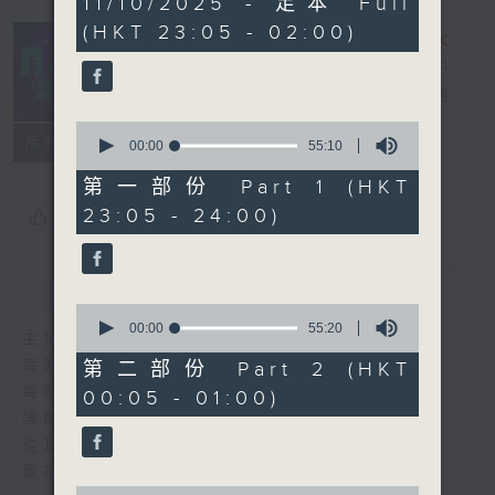
11/10/2025 - 足本 Full
hours,
(HKT 23:05 - 02:00)
45
minutes,
0
seconds
月夜樂逍遙
電台直播
0
所有集數
seconds
00:00
55:10
of
55
第一部份 Part 1 (HKT
minutes,
23:05 - 24:00)
您喜歡這個節目嗎?
10
seconds
簡介
GIST
0
seconds
00:00
55:20
主持人：--
of
55
每晚的約定時間 深夜11點
第二部份 Part 2 (HKT
minutes,
每晚的約定地點 香港電台普通話台
00:05 - 01:00)
20
seconds
讓聽眾
從耳熟能詳的樂曲中
重拾歲月的共鳴及感動
0