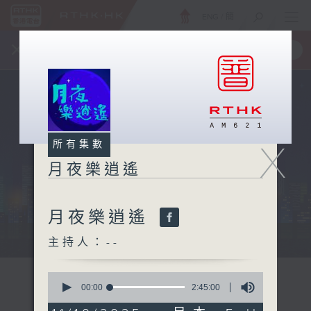
ENG
/
簡
×
全新 RTHK On The Go
取得
一手掌握 RTHK 電台、電視節目
X
所有集數
月夜樂逍遙
月夜樂逍遙
...
主持人：--
0
seconds
00:00
2:45:00
of
2