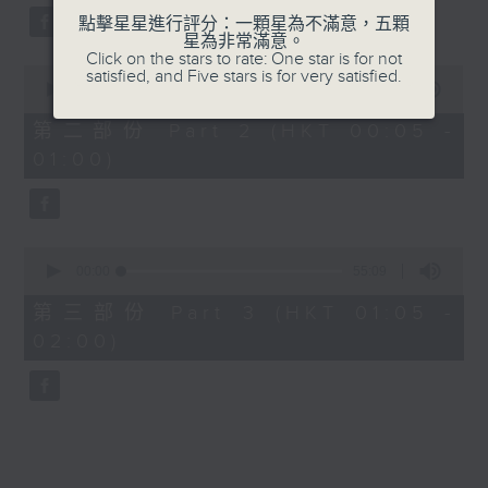
點擊星星進行評分：一顆星為不滿意，五顆
星為非常滿意。
Click on the stars to rate: One star is for not
0
satisfied, and Five stars is for very satisfied.
seconds
00:00
55:09
of
55
第二部份 Part 2 (HKT 00:05 -
minutes,
01:00)
9
seconds
0
seconds
00:00
55:09
of
55
第三部份 Part 3 (HKT 01:05 -
minutes,
02:00)
9
seconds