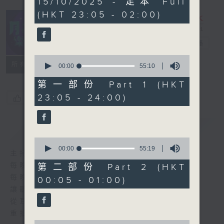
15/10/2025 - 足本 Full
hours,
(HKT 23:05 - 02:00)
45
minutes,
0
seconds
月夜樂逍遙
電台直播
0
所有集數
seconds
00:00
55:10
of
55
第一部份 Part 1 (HKT
minutes,
23:05 - 24:00)
您喜歡這個節目嗎?
10
seconds
簡介
GIST
0
seconds
00:00
55:19
主持人：--
of
55
每晚的約定時間 深夜11點
第二部份 Part 2 (HKT
minutes,
每晚的約定地點 香港電台普通話台
00:05 - 01:00)
19
seconds
讓聽眾
從耳熟能詳的樂曲中
重拾歲月的共鳴及感動
0