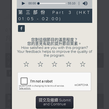
seconds
00:00
55:10
of
55
第三部份 Part 3 (HKT
最新
LATEST
minutes,
01:05 - 02:00)
10
seconds
07/08/2026
月夜樂逍遙
您對這個節目的滿意程度？
您的意見有助於提升節目質素。
0
How satisfied are you with this program?
seconds
00:00
2:45:00
Your feedback helps to improve the quality of
of
the program.
2
07/08/2026 - 足本 Full (HKT
hours,
23:05 - 02:00)
☆
☆
☆
☆
☆
45
minutes,
0
seconds
0
seconds
00:00
55:10
of
55
第一部份 Part 1 (HKT 23:05 -
minutes,
提交及繼續 Submit
24:00)
10
and Continue
seconds