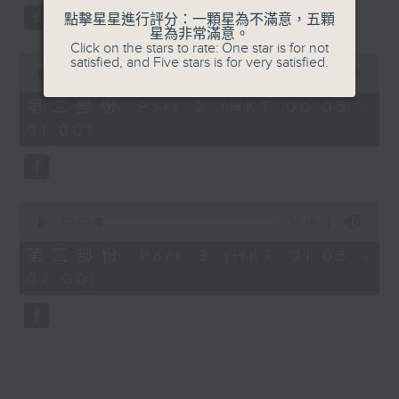
點擊星星進行評分：一顆星為不滿意，五顆
星為非常滿意。
Click on the stars to rate: One star is for not
0
satisfied, and Five stars is for very satisfied.
seconds
00:00
55:19
of
55
第二部份 Part 2 (HKT 00:05 -
minutes,
01:00)
19
seconds
0
seconds
00:00
55:10
of
55
第三部份 Part 3 (HKT 01:05 -
minutes,
02:00)
10
seconds