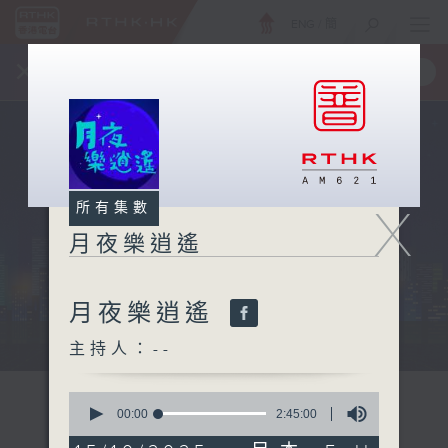
ENG
/
簡
×
全新 RTHK On The Go
取得
一手掌握 RTHK 電台、電視節目
X
所有集數
月夜樂逍遙
月夜樂逍遙
...
主持人：--
0
seconds
00:00
2:45:00
of
2