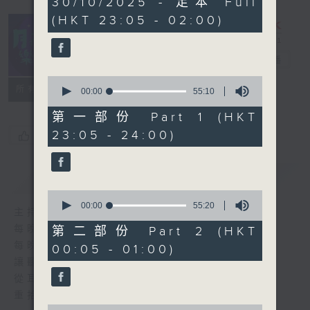
30/10/2025 - 足本 Full
hours,
(HKT 23:05 - 02:00)
44
minutes,
59
seconds
月夜樂逍遙
電台直播
0
所有集數
seconds
00:00
55:10
of
55
第一部份 Part 1 (HKT
minutes,
23:05 - 24:00)
您喜歡這個節目嗎?
10
seconds
簡介
GIST
0
seconds
00:00
55:20
主持人：--
of
55
每晚的約定時間 深夜11點
第二部份 Part 2 (HKT
minutes,
每晚的約定地點 香港電台普通話台
00:05 - 01:00)
20
seconds
讓聽眾
從耳熟能詳的樂曲中
重拾歲月的共鳴及感動
0