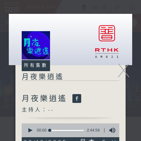
ENG
/
簡
×
全新 RTHK On The Go
取得
一手掌握 RTHK 電台、電視節目
X
所有集數
月夜樂逍遙
月夜樂逍遙
...
主持人：--
0
seconds
00:00
2:44:59
of
2