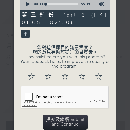
seconds
00:00
55:09
of
55
第三部份 Part 3 (HKT
最新
LATEST
minutes,
01:05 - 02:00)
9
seconds
08/08/2026
月夜樂逍遙
您對這個節目的滿意程度？
您的意見有助於提升節目質素。
How satisfied are you with this program?
網上直播完畢稍後提供節目重溫。 Archive
Your feedback helps to improve the quality of
will be available after live webcast
the program.
☆
☆
☆
☆
☆
重溫
CATCHUP
提交及繼續 Submit
and Continue
07 - 08
2026